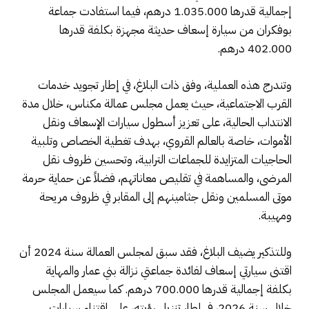
إجمالية قدرها 1.035.000 درهم، فيما استفادت جماعة
بوفكران من سيارة إسعاف حديثة مجهزة بكلفة قدرها
402.000 درهم.
وتندرج هذه العملية، وفق ذات البلاغ، في إطار تجويد خدمات
القرب الاجتماعية، حيث يعمل مجلس عمالة مكناس، خلال مدة
الانتداب الحالية، على تعزيز أسطول سيارات الإسعاف ونقل
الأموات، خاصة بالعالم القروي، بهدف تغطية الخصاص وتلبية
الحاجيات المتزايدة للجماعات الترابية، وتحسين ظروف نقل
المرضى، والمساهمة في تقليص معاناتهم، فضلاً عن حماية حرمة
موتى المسلمين ونقل جثامينهم إلى المقابر في ظروف مريحة
ومهيبة.
وللتذكير يضيف البلاغ، فقد سبق لمجلس العمالة سنة 2024 أن
اقتنى سيارتي إسعاف لفائدة جماعتي نزالة بني عمار والمهاية
بكلفة إجمالية قدرها 700.000 درهم. كما سيعمل المجلس
خلال سنة 2026، في إطار تنزيل رؤيته، على اقتناء سيارات