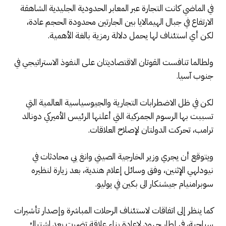
في الماضي كانت التجارة عبر المعابر الحدودية الجليدية الشاهقة
الارتفاع في جبال الهيمالايا بين الجارتين محدودة الحجم عادة،
لكن أي استئناف لها يحمل دلالة رمزية بالغة الأهمية.
ولطالما تنافست القوتان الاقتصاديتان على النفوذ الاستراتيجي في
جنوب آسيا.
لكن في ظل الاضطرابات التجارية والجيوسياسية العالمية التي
تسببت بها الرسوم الجمركية التي أعلنها الرئيس الأميركي دونالد
ترامب، تحركت الدولتان لإصلاح العلاقات.
ويتوقع أن يجري وزير الخارجية الصيني وانغ يي محادثات في
نيودلهي الإثنين، وفق وسائل إعلام هندية، بعد زيارة لنظيره
سوبرامنيام جيشنكار الى بكين في يوليو.
كما ينظر إلى اتفاقات لاستئناف الرحلات المباشرة وإصدار تأشيرات
سياحية، في إطار جهود لإعادة بناء علاقة تضررت بعد اشتباك