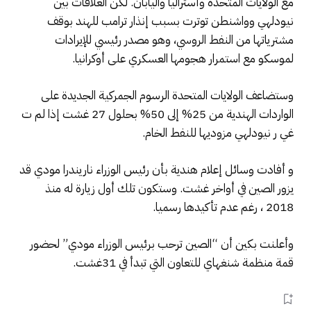
مع الولايات المتحدة وأستراليا واليابان. لكن العلاقات بين
نيودلهي وواشنطن توترت بسبب إنذار ترامب للهند بوقف
مشترياتها من النفط الروسي، وهو مصدر رئيسي للإيرادات
لموسكو مع استمرار هجومها العسكري على أوكرانيا.
وستضاعف الولايات المتحدة الرسوم الجمركية الجديدة على
الواردات الهندية من 25% إلى 50% بحلول 27 غشت إذا لم ت
غي ر نيودلهي مزوديها للنفط الخام.
و أفادت وسائل إعلام هندية بأن رئيس الوزراء ناريندرا مودي قد
يزور الصين في أواخر غشت. وستكون تلك أول زيارة له منذ
2018 ، رغم عدم تأكيدها رسميا.
وأعلنت بكين أن “الصين ترحب برئيس الوزراء مودي” لحضور
قمة منظمة شنغهاي للتعاون التي تبدأ في 31غشت.