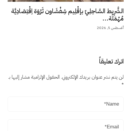
الشَّرِيط السَّاحِلِيّ بإقْلِيم شِفْشَاون ثَرْوَة اِقْتِصَادِيَّة
مُهْمَلَة...
أغسطس 5, 2026
اترك تعليقاً
لن يتم نشر عنوان بريدك الإلكتروني.
الحقول الإلزامية مشار إليها بـ
*