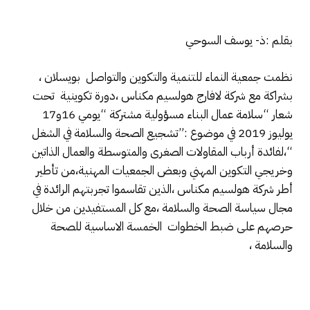
بقلم :ذ- يوسف السوحي
نظمت جمعية النماء للتنمية والتكوين والتواصل بويسلان ،
بشراكة مع شركة لافارج هولسيم مكناس ،دورة تكوينية تحت
شعار “سلامة عمال البناء مسؤولية مشتركة “يومي 16و17
يوليوز 2019 في موضوع :”تشجيع الصحة والسلامة في الشغل
“،لفائدة أرباب المقاولات الصغرى والمتوسطة والعمال الذاتين
وخريجي التكوين المهني وبعض الجمعيات المهنية،من تأطير
أطر شركة هولسيم مكناس ،الذين تقاسموا تجربتهم الرائدة في
مجال سياسة الصحة والسلامة ،مع كل المستفيدين من خلال
حرصهم على ضبط الخطوات الخمسة الاساسية للصحة
والسلامة ،