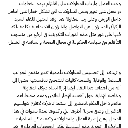
وحث العمال وأرباب المقاولات على الالتزام بهذه الخطوات
،والعمل على تغيير بعض السلوكيات التي تشكل خطرا على العامل
داخل الورش وعلى رب المقاولة هذا وقد استهل اللقاء السيد
الركراكي المسؤول عن التواصل والشؤون الاجتماعية بكلمة ،أكد
فيها على دور مثل هذه الدورات التكوينية في الرفع من منسوب
التأقلم مع سياسة الحكومة في مجال الصحة والسلامة في الشغل،
و تهدف إلى تحسيس المقاولات بأهمية تدبير مندمج لجوانب
السلامة والوقاية والصحة كآليات لتشجيع تنافسيتها، مشيرا إلى
أنه من أهداف هذا اللقاء أيضا إثارة انتباه شركاء المقاولة،
وخاصة الإدارة، حول أهمية الإطار القانوني ودعم محيط لعمل
ملاءم داخل المقاولة.مشيرا إلى استعداد شركة لافارج هولسيم
الدائم إلى وضع تجربة أطرها التي راكموها لمدة سنوات في هذا
المجال رهن إشارة العمال والمقاولات، وتدعيم كل المبادرات
الهادفة الى تجويد هذه السياسة ،وكذا الجمعيات العاملة في هذا