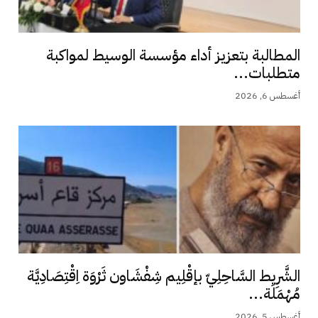
المطالبة بتعزيز أداء مؤسسة الوسيط لمواكبة
متطلبات...
أغسطس 6, 2026
الشَّرِيط السَّاحِلِيّ بإقْلِيم شِفْشَاون ثَرْوَة اِقْتِصَادِيَّة
مُهْمَلَة...
أغسطس 5, 2026