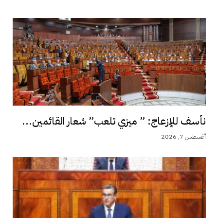
نأسف للإزعاج: ” ميزي تلعب” شعار القائمين...
أغسطس 7, 2026