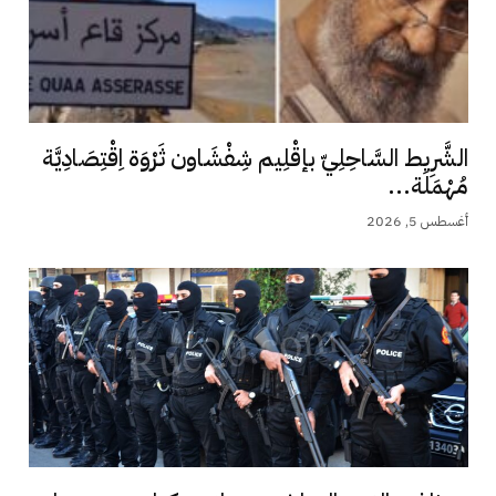
الشَّرِيط السَّاحِلِيّ بإقْلِيم شِفْشَاون ثَرْوَة اِقْتِصَادِيَّة
مُهْمَلَة...
أغسطس 5, 2026