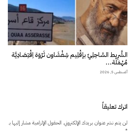
الشَّرِيط السَّاحِلِيّ بإقْلِيم شِفْشَاون ثَرْوَة اِقْتِصَادِيَّة
مُهْمَلَة...
أغسطس 5, 2026
اترك تعليقاً
لن يتم نشر عنوان بريدك الإلكتروني.
الحقول الإلزامية مشار إليها بـ
*