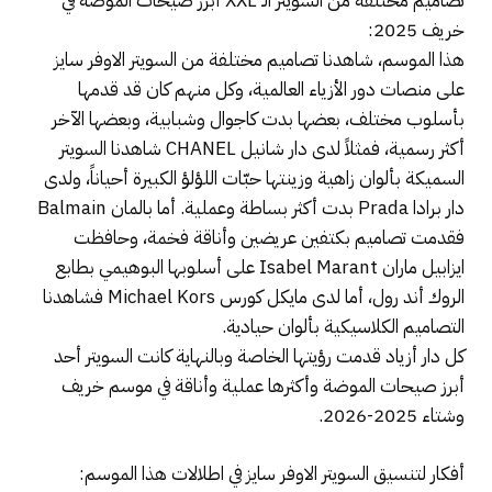
تصاميم مختلفة من السويتر الـ XXL أبرز صيحات الموضة في
خريف 2025:
هذا الموسم، شاهدنا تصاميم مختلفة من السويتر الاوفر سايز
على منصات دور الأزياء العالمية، وكل منهم كان قد قدمها
بأسلوب مختلف، بعضها بدت كاجوال وشبابية، وبعضها الآخر
أكثر رسمية، فمثلاً لدى دار شانيل CHANEL شاهدنا السويتر
السميكة بألوان زاهية وزينتها حبّات اللؤلؤ الكبيرة أحياناً، ولدى
دار برادا Prada بدت أكثر بساطة وعملية. أما بالمان Balmain
فقدمت تصاميم بكتفين عريضين وأناقة فخمة، وحافظت
ايزابيل ماران Isabel Marant على أسلوبها البوهيمي بطابع
الروك أند رول، أما لدى مايكل كورس Michael Kors فشاهدنا
التصاميم الكلاسيكية بألوان حيادية.
كل دار أزياد قدمت رؤيتها الخاصة وبالنهاية كانت السويتر أحد
أبرز صيحات الموضة وأكثرها عملية وأناقة في موسم خريف
وشتاء 2025-2026.
أفكار لتنسيق السويتر الاوفر سايز في اطلالات هذا الموسم: