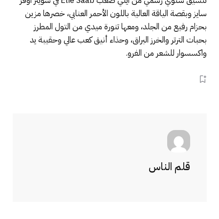
تنسيق شتوي رسمي من ايلي صعب Elie Saab في سويتر اوفر
سايز وبقصة الياقة العالية باللون الأحمر العنابي، خصرها مزين
بحزام رفيع من الجلد، ومعها تنورة ميدي من التول المطرز
بحبات الترتر والخرز البراق، وحذاء أنيق كعب عالي وحقيبة يد
واكسسوار للشعر من الفرو.
قلم الناس