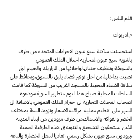
قلم الناس:
م.ادريوات
استحسنت ساكنة سبع عيون الاجراءات المتخدة من طرف
باشوية سبع عيون،لمحاربة احتلال الملك العمومي
بالسويقة،وتنظيف جنباتها،واخلائها من البراريك والخيام التي
نصبت بداخلها،من اجل توفير فضاء يليق بالتسوق،ويحافظ على
نظافة الفضاء المحيط بالمسجد القريب من السويقة،كما قامت
السلطات المحلية صباح هذا اليوم ،بتطهير السويقة،ودعوة
اصحاب المحلات التجارية الى احترام الملك العمومي،بالاضافة الى
السهر على تنظيم عملية مراقبة الاسعار وتزويد الباعة بمختلف
الخضر والفواكه والاسماك،من طرف مزودين من ابناء المدينة
الذين يستحقون التشجيع والتنويه في هذه الظرفية الصعبة
،يزودون سبع عيون بشكل رسمي ،تفاديا لتنقل الخضارة والباعة