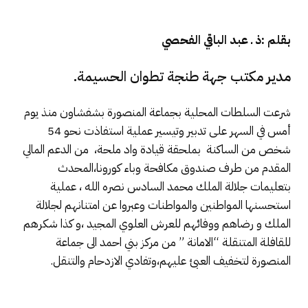
بقلم :ذ ـ عبد الباقي الفحصي
مدير مكتب جهة طنجة تطوان الحسيمة.
شرعت السلطات المحلية بجماعة المنصورة بشفشاون منذ يوم
أمس في السهر على تدبير وتيسير عملية استفاذت نحو 54
شخص من الساكنة بملحقة قيادة واد ملحة، من الدعم المالي
المقدم من طرف صندوق مكافحة وباء كورونا،المحدث
بتعليمات جلالة الملك محمد السادس نصره الله ، عملية
استحسنها المواطنين والمواطنات وعبروا عن امتنانهم لجلالة
الملك و رضاهم ووفائهم للعرش العلوي المجيد ،و كذا شكرهم
للقافلة المتنقلة “الامانة ” من مركز بني احمد الى جماعة
المنصورة لتخفيف العبئ عليهم،وتفادي الازدحام والتنقل.