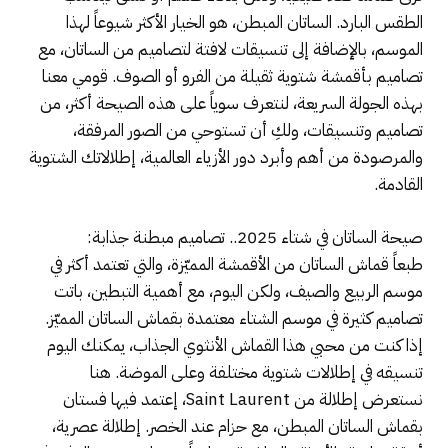
الطقس البارد. الساتان المبطن، هو الخيار الأكثر شيوعاً لهذا
الموسم، بالإضافة إلى تنسيقات لافتة لتصاميم من الساتان، مع
تصاميم بأقمشة شتوية ثقيلة من الفرو أو الصوف. قومي معنا
بهذه الجولة السريعة، لنتعرف سوياً على هذه الصيحة أكثر، من
تصاميم وتنسيقات، ولكِ أن تستوحي من الصور المرفقة،
والمرصودة من أهم وأبرد دور الأزياء العالمية، إطلالاتك الشتوية
القادمة.
صيحة الساتان في شتاء 2025.. تصاميم مبطنة جذابة:
طبعاً قماش الساتان من الأقمشة المميّزة، والتي تعتمد أكثر في
موسم الربيع والصيف، ولكن اليوم، مع أهمية التبطين، باتت
تصاميم كثيرة في موسم الشتاء معتمدة بقماش الساتان المميّز.
إذا كنت من محبي هذا القماش الأنثوي الجذاب، يمكنك اليوم
تنسيقه في إطلالات شتوية مختلفة وعلى الموضة. هنا
نستعرض إطلالة من Saint Laurent، إعتمد فيها فستان
بقماش الساتان المبطن، مع حزام عند الخصر. إطلالة عصرية،