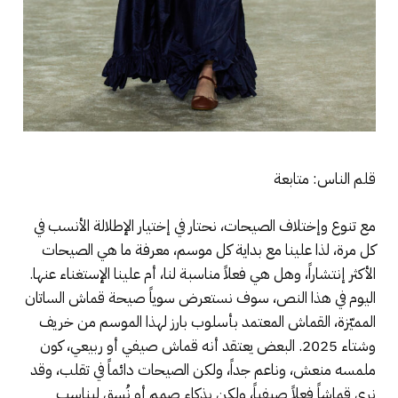
قلم الناس: متابعة
مع تنوع وإختلاف الصيحات، نحتار في إختيار الإطلالة الأنسب في
كل مرة، لذا علينا مع بداية كل موسم، معرفة ما هي الصيحات
الأكثر إنتشاراً، وهل هي فعلاً مناسبة لنا، أم علينا الإستغناء عنها.
اليوم في هذا النص، سوف نستعرض سوياً صيحة قماش الساتان
المميّزة، القماش المعتمد بأسلوب بارز لهذا الموسم من خريف
وشتاء 2025. البعض يعتقد أنه قماش صيفي أو ربيعي، كون
ملمسه منعش، وناعم جداً، ولكن الصيحات دائماً في تقلب، وقد
نرى قماشاً فعلاً صيفياً، ولكن بذكاء صمم أو نُسق ليناسب