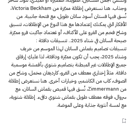
ونسقي أجمل الفساتين، الطويلة، القصيرة أو الميدي، للوك ساحر
وجذاب. هنا نستعرض إطلالة مميّزة من Victoria Beckham،
نُسق فيها فستان أسود ساتان طويل، مع فتحة جانبية. من
الأفكار التي يمكنك إعتمادها مع هذا النوع من الإطلالات، تنسيق
وشاح فخم من الفرو على الأكتاف، أو غعتماد جاكيت فرو مميّزة.
صيحة الساتان في شتاء 2025.. تنسيقات دافئة :
تنسيقات تصاميم بقماش الساتان لهذا الموسم من خريف
وشتاء 2025، يجب أن تكون مميّزة ودافئة، لذا عليكِ إرفاق
جميع الإطلالات غير المبطنة بتصاميم شتوي بأقمشة موسمية
دافئة. مثلاً إختاري معطف من الفرو، كارديغان مخمل، وشاح من
الصوف، كاب من الكاشمير، وخيارات أخرى. هنا نستعرض إطلالة
من Zimmermann، نُسق فيها قميص بقماش الساتان، مع
سروال، فوقه معطف طويل بقماش شتوي دافىء. إطلالة شتوية،
مع لمسة أنثوية جذابة وعلى الموضة.