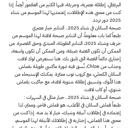
البرتقالي. إطلالة عصرية، وجريئة، فيها الكثير من الغلامور أيضاً. إذا
كنت من محبي هذه الإطلالات، إعتمديها لهذا الموسم من شتاء
2025 دور تردد.
صيحة الساتان في شتاء 2025.. التنانير خيار عصري
طبعاً كما بات معلوماً، أن التنانير صيحة لافتة لهذا الموسم من
خريف وشتاء 2025، التنانير الطويلة، الميدي وحتى القصيرة. من
الممكن أن تكون القصة ضيقة، ومن الممكن أن تكون واسعة،
إختاري دائماً القصة التي تليق بك. هنا نستعرض لوك لافت
وجذاب من Chloe، نُسق فيه تنورة ماكسي طويلة بقماش
الساتان الكحلي، مع كروب توب مميّزة. يمكنك الإستيحاء من
هذا اللّوك، وتنسيق إطلالة شتوية لافتة، مع جاكيت بقماش
شتوي، أو كاب لافت.
صيحة الساتان في شتاء 2025.. خيار مثالي في السهرات :
طبعاً قماش الساتان في الأغلب، هو قماش فاخر، ومميّز، لذا
إعتماده في إطلالات أنيقة وشيك، خيار لا بد منه. إذا كنت من
محبي هذا القماش، إختاريه في إطلالاتك الأنيقة لهذا الموسم،