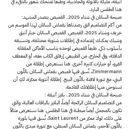
أنيقة، مليئة بالأنوثة والجاذبية، وطبعاً تمنحك شعور بالدفىء في
هذا الطقس البارد.
صيحة الساتان في شتاء 2025.. القميص يتصدر المشهد:
من أكثر التصاميم التي رصدناها بقماش الساتان لهذا الموسم من
خريف وشتاء 2025، القميص. القميص الساتان خيار أنيق
وشيك يمكنك إعتماده في إطلالات شتوية مختلفة، وتنسيقه
بأسلوب ذكي. طبعاً القميص لوحده يناسب الأماكن المقفلة
الدافئة، وفي الخارج، من الطبيعي إرفاق الكاب معه، أو المعطف
الفرو، أو خيارات كثيرة أخرى. هنا نستعرض إطلالة من
Zimmermann، نُسق فيها قميص بقماش الساتان باللّون
البني، مع تنورة لافتة باللّون البيج. إطلالة أنثوية مميّزة، لكِ أن
تستوحي منها إطلالاتك القادمة.
صيحة الساتان في شتاء 2025.. بلايز أنيقة :
من التصاميم الساتان الرائجة أيضاً، البلايز بالياقات العالية، والتي
تكون بالمجمل أيضاً مبطنة في هذا الطقس. هنا نستعرض مثالاً
على ذلك، لوك مميّز من Saint Laurent، نُسق فيها بلوزة
باللّون الأحمر، بقماش الساتان المبطن، مع تنورة ميدي باللّون