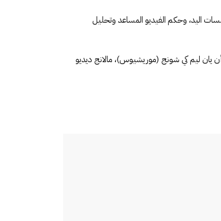
مسات اليد، وحكم الفيديو المساعد وتحليل
ن يان ليم كي شونج (موريشيوس)، مالانج ديديو