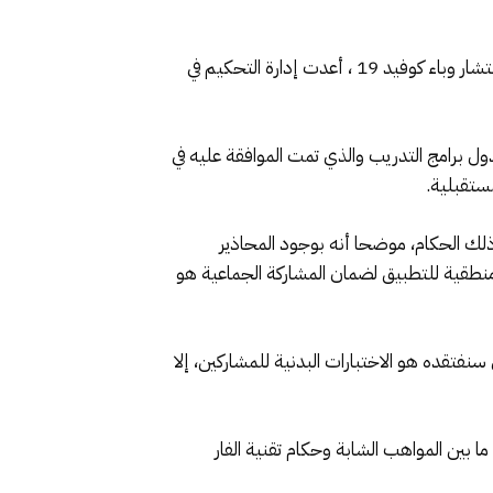
وذكرت الكاف في بيان اليوم السبت أنه نتيجة للمحاذير المفروضة على الأنشطة والاجتماعات الشخصية في العالم بسبب انتشار وباء كوفيد 19 ، أعدت إدارة التحكيم في
ول برامج التدريب والذي تمت الموافقة عليه في
مستقبلية.
ل العناصر الرئيسية للعبة، بما في ذلك الحكام، موضحا أنه بوجود المحاذير
ر منطقية للتطبيق لضمان المشاركة الجماعية هو
نفتقده هو الاختبارات البدنية للمشاركين، إلا
اري حتى 5 اكتوبر المقبل وتضم كل ندوة ما بين 40 إلى 60 مشاركا موزعين ما بين المواهب الشابة وحكام تقنية الفار