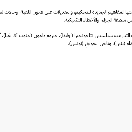
تها المفاهيم الجديدة للتحكيم، والتعديلات على قانون اللعبة، وحالات ل
خل منطقة الجزاء، والأخطاء التكتيكية.
دريبية سيلستين نتاجونجيرا (رواندا)، جيروم دامون (جنوب أفريقيا)، أ
داه (بنين)، وناجي الجويني (تونس).