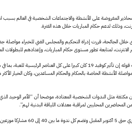
ترنت، وذلك لدعم حكام المباريات خلال هذه الفترة.
رى خلال الجائحة، قررت إدراة التحكيم والمجلس الفني للخبراء مواصلة جد
 عبر الانترنت، لمتابعة تطور مستوى حكام المباريات، وإعدادهم للبطولات ال
ونقل البيان عن مدير التحكيم بالكاف إيدي ماييه قوله إن تأثير كوفيد 19 كان كبيرا على ك
لمواصلة الأنشطة الخاصة بالحكام والحكام المساعدين، وكان الخيار الأكث
ون مكثفة مثل الندوات الشخصية المعتادة، موضحا أن “الأمر الوحيد الذي س
من المحاضرين المحليين لمراقبة معدلات اللياقة البدنية لهم”.
وتم تحديد 5 دورات في الفترة من 22 غشت الج