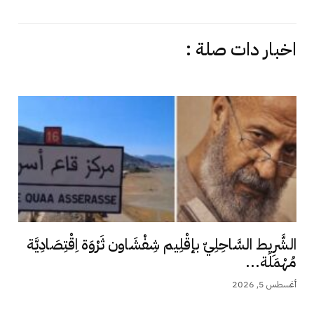
اخبار دات صلة :
الشَّرِيط السَّاحِلِيّ بإقْلِيم شِفْشَاون ثَرْوَة اِقْتِصَادِيَّة
مُهْمَلَة...
أغسطس 5, 2026