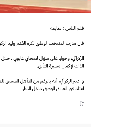
قلم الناس : متابعة
قال مدرب المنتخب الوطني لكرة القدم وليد الركراكي، أن الهدف م
الركراكي، وجوابا على سؤال لصحافي غابوني ، خلا
الذات لإكمال مسيرة التألق.
و اعتبر الركراكي، أنه بالرغم من التأهل المسبق ل
اعتاد فوز الفريق الوطني داخل الديار.