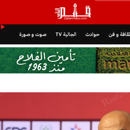
قافة و فن
حوادث
الجالية TV
صوت و صورة