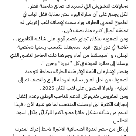
محاولات التشويش التي تستهدف صانع ملحمة قطر .
الكل يجمع غلى أن مباراة اليوم تعتبر بمثابة قفل الباب في
الطموح المغربي الجارف وراء سعيه لإضافة لقب إفريقي لم
تحققه أجيال كثيرة منذ نصف قرن .
ومن الصعوبة بمكان تجاوز خصم قوي على شاكلة الكاميرون ،
خاصة في دور الربع ، فهذا سيجعلنا نكتسب رسميا شخصية
البطل ، و “سيسقط من أمام وجوهنا ذلك الحاجز النفسي الذي
يرسلنا إلى طائرة العودة في كل “دورة” وحين “.
وتجدر الإشارة ان القمة الإفريقية الحارقة بحاجة لتوحيد
الصفوف من اجل العبور بسلام لمرحلة الربع والنصف ثم إلى
النهاية ، ولم لا الحصول على لقب الكان 2025 .
ومن المفروض تقديم كل الدعم للناخب الوطني وعدم إغفال
إنجازاته الكثيرة التي اوصلت المنتخب لما هو عليه الآن ، فهذا
الدعم من شأنه يشكل حافزا معنويا كبيرا للرگراگي ولكل اسود
الاطلس .
إن كل من حضر الندوة الصحافية الاخيرة لاحظ إدراك المدرب