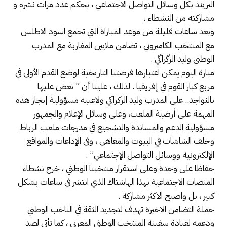
التريند بكل وسائل التواصل الاجتماعي ، بحكم عدد مرات نشره و
مشاركته من النشطاء .
وبعد ساعات قليلة من موعد المباراة التي تحمع اسود الاطلس
مع المنتخب الكاميروني ، تضامن ملايين المغاربة مع المدرب
الوطني وليد الرگراگي .
مبارة اليوم يمكن اعتبارها فرصتنا التاريخية لوضع القدم الأولى في
مربع كبار القوم في إفريقيا . لذلك ، علينا أن ” نعض عليها
بالنواجد.. على المدرب وليد الركراكي ولاعبيه مسؤولية إنجاز هذه
المهمة على أرضية الملعب، وعلى وسائل الإعلام والجمهور
مسؤولية الدعم والمساندة والتشجيع في مدرجات ملعب الرباط
وخلف الشاشات في البيوت والمقاهي ، وفي الإذاعات والمواقع
الإلكترونية ووسائل التواصل الإجتماعي” .
حفاظا على وحدة وعلى استقرار منتخبنا الوطني ، خرج نشطاء
المنصات الاجتماعية بهذا الهاشتاك الذي انتشر في ساعات بشكل
كبير ، بل واصبح الاكثر مشاركة .
حملة التضامن الاخيرة تهدف لتجديد الثقة في الناخب الوطني
ودعمه لقيادة سفينة المنتخب الوطني المغربي ، كما تأتي لصد