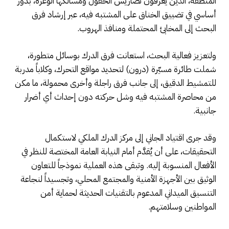
المنطقة، الذين يعرفون تضاريس الحقول ومسالكها الوعرة، بدور
أساسي في تضييق الخناق على المشتبه فيه، عبر إرشاد فرق
البحث إلى المخابئ المحتملة ومنافذ الهروب.
ولتعزيز فعالية البحث، استعانت فرق الدرك بوسائل متطورة،
شملت طائرة مسيّرة (درون) لتحديد مواقع التحرك، وكلاباً مدربة
للتمشيط الدقيق، إلى جانب فرق راجلة وأخرى محمولة، ما مكن
من محاصرة المشتبه فيه وشل حركته دون إحداث أي أضرار
جانبية.
وقد جرى اقتياد الجاني إلى مركز الدرك الملكي لاستكمال
التحقيقات، على أن يُقدَّم أمام النيابة العامة المختصة للنظر في
الأفعال المنسوبة إليه. وتبقى هذه العملية نموذجاً للتعاون
الوثيق بين الأجهزة الأمنية والمجتمع المحلي، وتجسيداً لنجاعة
التنسيق الميداني المدعوم بالتقنيات الحديثة لحماية أمن
المواطنين وسلامتهم.