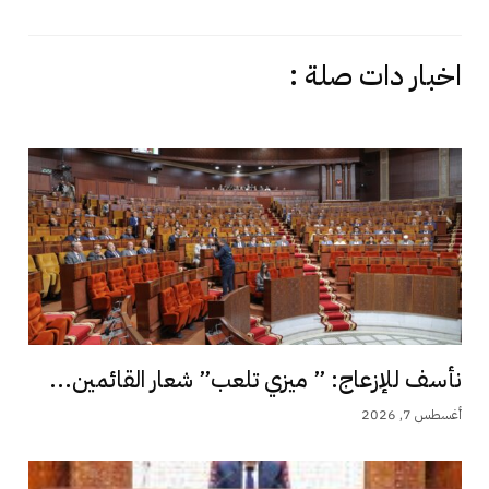
اخبار دات صلة :
نأسف للإزعاج: ” ميزي تلعب” شعار القائمين...
أغسطس 7, 2026