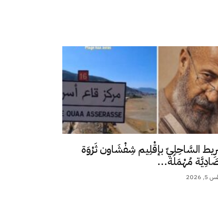
رِيط السَّاحِلِيّ بإقْلِيم شِفْشَاون ثَرْوَة
ِصَادِيَّة مُهْمَلَة...
 2026