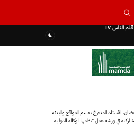
قلم الناس TV
ضان، الأستاذ المتفرغ بقسم المواقع والبيئة
منية بمدينة مراكش بالمغرب مساء يوم الخميس 5 سبتمبر 2019، وذلك خلال مشاركته في ورشة عمل تنظمها الوكالة الدولية