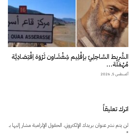
الشَّرِيط السَّاحِلِيّ بإقْلِيم شِفْشَاون ثَرْوَة اِقْتِصَادِيَّة
مُهْمَلَة...
أغسطس 5, 2026
اترك تعليقاً
لن يتم نشر عنوان بريدك الإلكتروني.
الحقول الإلزامية مشار إليها بـ
*