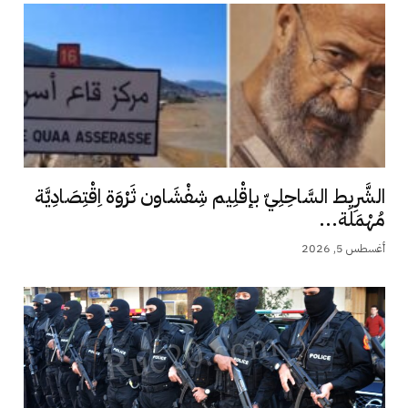
الشَّرِيط السَّاحِلِيّ بإقْلِيم شِفْشَاون ثَرْوَة اِقْتِصَادِيَّة
مُهْمَلَة...
أغسطس 5, 2026