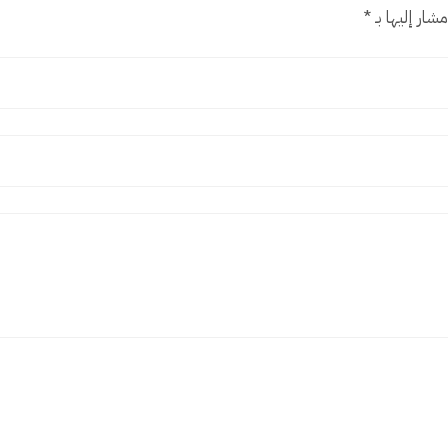
شار إليها بـ
*