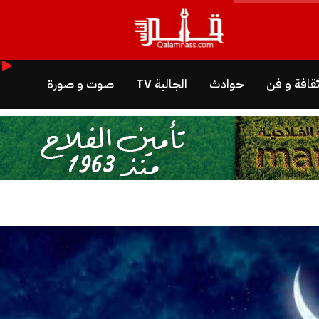
قافة و فن
حوادث
الجالية TV
صوت و صورة