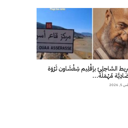
رِيط السَّاحِلِيّ بإقْلِيم شِفْشَاون ثَرْوَة
ِصَادِيَّة مُهْمَلَة...
 2026