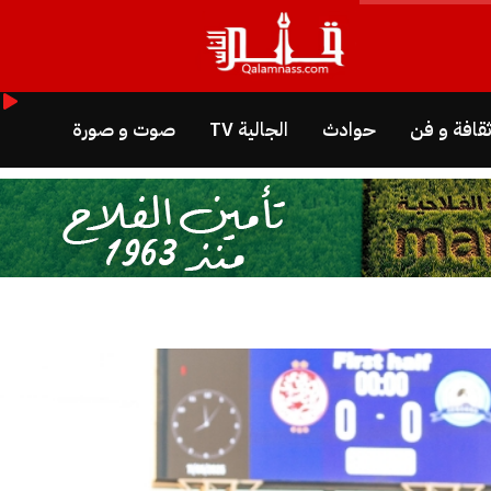
قافة و فن
حوادث
الجالية TV
صوت و صورة