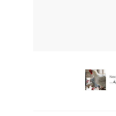
Next
ية…