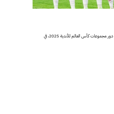
يستعد نادي الوداد الرياضي المغربي لموقعة كروية من العيار الثقيل أمام مانشستر سيتي الإنجليزي، ضمن الجولة الأولى من دور مجموعات كأس العالم للأندية 2025، في