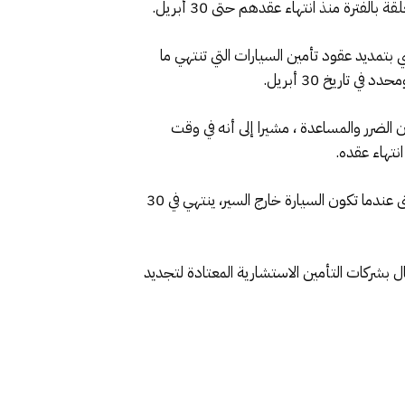
رة منذ انتهاء عقدهم حتى 30 أبريل.
تمديد عقود تأمين السيارات التي تنتهي ما
لضرر والمساعدة ، مشيرا إلى أنه في وقت
نتهاء عقده.
وبحسب المصدر ذاته، فإن هذا الإجراء الاستثنائي المتخذ لصالح المؤمن عليه للسماح له بالحفاظ على تأمينه الإلزامي ، حتى عندما تكون السيارة خارج السير، ينتهي في 30
ميع زبنائها من المؤمنين عليهم الذين انتهت عقودهم اعتبارا من 20 مارس، الاتصال بشركات التأمين الاستشارية المعتادة لتجديد