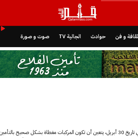
قافة و فن
حوادث
الجالية TV
صوت و صورة
أوضح بلاغ للجامعة، أنه، مع بلوغ التمديد التلقائي تاريخ 30 أبريل، يتعين أن تكون المركبات م