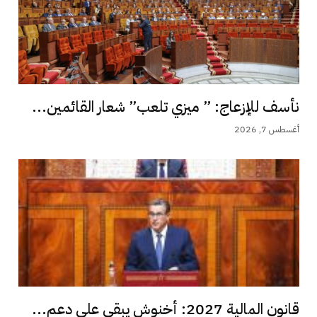
نأسف للإزعاج: ” ميزي تلعب” شعار القائمين...
أغسطس 7, 2026
قانون المالية 2027: أخنوش يبقي على دعم...