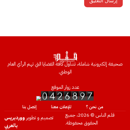
صحيفة إلكترونية شاملة، تتناول كافة القضايا التي تهم الرأي العام
الوطني.
عدد زوار الموقع
من نحن ؟
للإعلان معنا
إتصل بنا
قلم الناس © 2026، جميع
تصميم و تطوير
ووردبريس
الحقوق محفوظة.
بالعربي