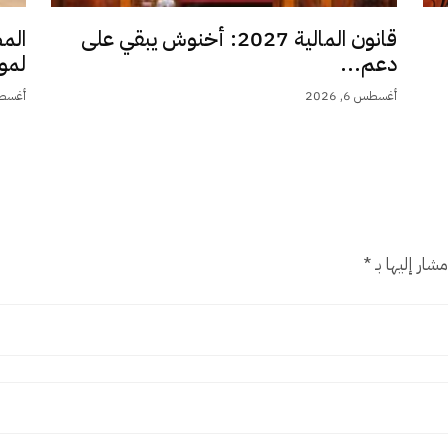
قانون المالية 2027: أخنوش يبقي على
الم
دعم...
لمو
أغسطس 6, 2026
أغسطس 6,
شار إليها بـ
*