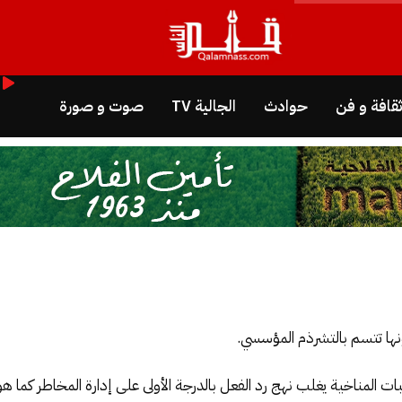
قافة و فن
حوادث
الجالية TV
صوت و صورة
نها تتسم بالتشرذم المؤسسي.
بات المناخية يغلب نهج رد الفعل بالدرجة الأولى على إدارة المخاطر كما ه