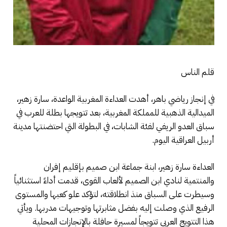
قلم الناس
في إنجاز رياضي باهر، أهدت العداءة المغربية الواعدة، سارة زهير،
الميدالية الذهبية للمملكة المغربية، بعد تتويجها بطلة للعرب في
سباق العدو الريفي لفئة الشابات، في البطولة التي احتضنتها مدينة
أربيل العراقية اليوم.
العداءة سارة زهير، ابنة جماعة ابن صميم بإقليم إفران
والمنتمية لنادي ابن الصميم لألعاب القوى، قدمت أداءً استثنائياً
وسيطرت على السباق منذ انطلاقته، لتؤكد علو كعبها والمستوى
الرفيع الذي وصلت إليه بفضل مثابرتها وتوجيهات مدربها. ويأتي
هذا التتويج العربي تتويجاً لمسيرة حافلة بالإنجازات المحلية