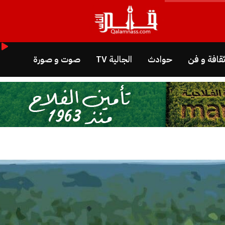
قافة و فن
حوادث
الجالية TV
صوت و صورة