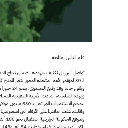
قلم الناس: متابعة
تواصل البرازيل تكثيف جهودها لضمان نجاح المفا
الـ 30 لمؤتمر الأمم المتحدة المعني بتغير المناخ (كوب 30)، المزمع عقده في مدينة بيليم بولاية بارا، من 10 إلى 21 نونبر المقبل.
ويقوم حاليا وفد رفيع المستوى، يضم 24 خبيرا من الأمم المتحدة، بزيارة المدينة المستضيفة من أجل مواكبة التحضيرات لهذه التظاهرة العالمية.
وبهذه المناسبة، أشادت الأمينة التنفيذية المساعد
بحجم الاستثمارات التي تقدر بـ 830 مليون دولار.
وقالت، عقب اطلاعها على الأرقام التي استعرضها الأمين العام الخاص بمؤتمر ال
باكو بأذربيجان، والتي استقطبت 54 ألفا و148 مشاركا.