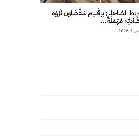
رِيط السَّاحِلِيّ بإقْلِيم شِفْشَاون ثَرْوَة
ِصَادِيَّة مُهْمَلَة...
 2026