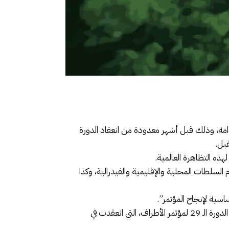
دامة، وذلك قبل أشهر معدودة من انعقاد الدورة
م السلطات المحلية والإقليمية والفيدرالية، وكذا
وتتوقع الحكومة البرازيلية استقبال نحو 100 ألف زائر خلال أسبوعي (كوب 30)، وهو رقم يكاد يضاعف عدد المشاركين في الدورة الـ 29 لمؤتمر الأطراف، التي انعقدت في