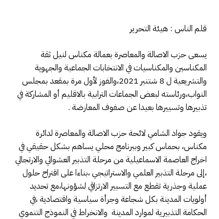
قلم الناس : هيئة التحرير
يسعى حزب الاصالة والمعاصرة بعمالة مكناس لنيل ثقة
المكناسين والمكناسيات في الانتخابات الجماعية والجهوية
والتشريعية ل 8 شتنبر 2021،والفوز لأول مرة بمقعد بمجلس
النواب،ورئاسته لبعض الجماعات الترابية بالاقليم أو المشاركة في
تذبيرها وتسييرها بعيدا عن صفوف المعارضة .
ويقود جواد الشامي لائحة حزب الاصالة والمعاصرة لدائرة
مكناس، بحماس كبير وببرنامج محلي يساهم بشكل حقيقي في
اخراج العاصمة الاسماعيلية من مرحلة التذبير العشوائي والارتجالي
،إلى مرحلة التذبير العلمي والاستراتيجي ،بناءا على اقتراح حلول
عملية وجذرية تقطع مع التسيير الارتزاقي لشؤونها،مع تحديد
أولويات المدينة بكل شجاعة وجرأة سياسية واقتصادية ،في
الحكامة التذبيرية لموارد المدينة والانخراط في النموذج التنموي