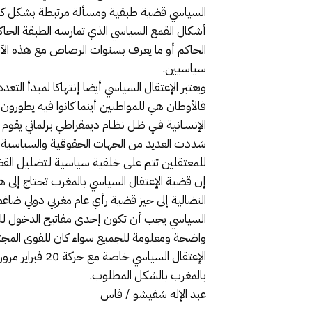
السياسي قضية طبقية ومسألة مرتبطة بشكل كلي 
أشكال القمع السياسي الذي تمارسه الطبقة الحا
الحاكم أو ما يعرف بسنوات الرصاص مع هذه الآف
سياسيين.
ويعتبر الإعتقال السياسي أيضا إنتهاكا لمبدأ ال
فالأوطان هي للمواطنين أينما كانوا فيه يطورون 
الإنسـانية فـي ظـل نظـام ديمقراطي برلماني يق
شددت العديد من الجهات الحقوقية والسياسية ال
للمعتقلين تتم على خلفية سياسية لـتضليل القض
إن قضية الإعتقال السياسي بالمغرب تحتاج إل
النضالية إلى حيز قضية رأي عام مغربي دولي ضاغ
السياسي يجب أن تكون إحدى مفاتيح الدخول للعم
واضحة ومعلومة للجميع سواء كان للقوى المجتمع
الإعتقال السي
بالمغرب بالشكل المطلوب.
عبد الإله شفيشو / فاس