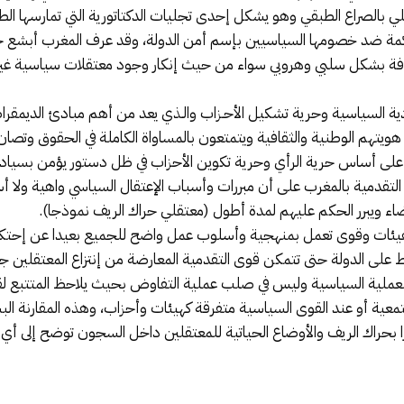
بالصراع الطبقي وهو يشكل إحدى تجليات الدكتاتورية التي تمارسها ال
كمة ضد خصومها السياسيين بإسم أمن الدولة، وقد عرف المغرب أبشع حال
ة بشكل سلبي وهروبي سواء من حيث إنكار وجود معتقلات سياسية غير قان
تعددية السياسية وحرية تشكيل الأحـزاب والـذي يعد من أهم مبادئ الديمق
هويتهم الوطنية والثقافية ويتمتعون بالمساواة الكاملة في الحقوق وتصان
وم على أساس حرية الرأي وحرية تكوين الأحزاب في ظل دستور يؤمن بسيادة
تقدمية بالمغرب على أن مبررات وأسباب الإعتقال السياسي واهية ولا أ
اء ويبرر الحكم عليهم لمدة أطول (معتقلي حراك الريف نموذجا).
ى هيئات وقوى تعمل بمنهجية وأسلوب عمل واضح للجميع بعيدا عن إحتك
ط على الدولة حتى تتمكن قوى التقدمية المعارضة من إنتزاع المعتقلين ج
لية السياسية وليس في صلب عملية التفاوض بحيث يلاحظ المتتبع لقضية
ية أو عند القوى السياسية متفرقة كهيئات وأحزاب، وهذه المقارنة البس
اسي خاصة مع حركة 20 فبراير مرورا بحراك الريف والأوضاع الحياتية للمعتقلين داخل السجون تو