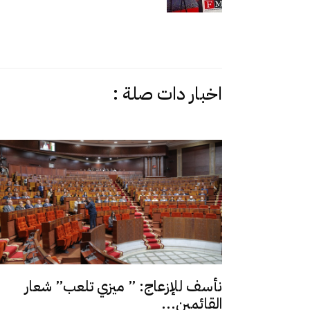
اخبار دات صلة :
نأسف للإزعاج: ” ميزي تلعب” شعار
القائمين...