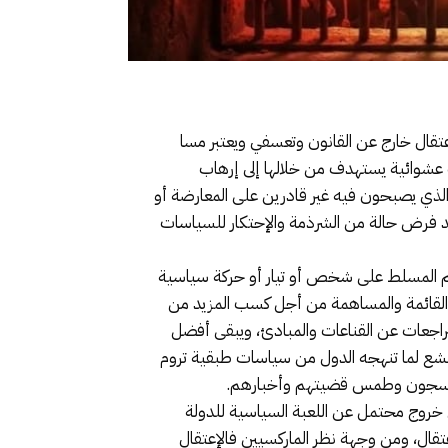
عتقال خارج عن القانون وتعسفي ويعتبر مسا
ست عشوائية يستهدف من خلالها إلى إرهاب
د الذي يصبحون فيه غير قادرين على المعارضة أو
 قد فرض حالة من الشرذمة والإحتكار للسياسات
لظلم المسلط على شخص أو تيار أو حركة سياسية
ت القائمة والمساهمة من أجل كسب المزيد من
راجعات عن القناعات والمبادئ، ويبقى أفضل
لبشع لما تنهجه الدول من سياسات طبقية تروم
هب السجون وطمس قضيتهم وأخبارهم.
 خروج محتمل عن اللعبة السياسية للدولة
تقال، ومن وجهة نظر الماركسيين فالإعتقال