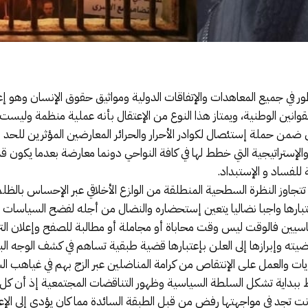
ظور في جميع المعاهدات والإتفاقات الدولية ومواثيق حقوق الإنسان وهو إ
والقوانين الوطنية، ويمتاز هذا النوع من الإعتقال بأنه عملية منظمة ولي
أتي ضمن حملة إستئصال لكوادر الأحرار والحرائر المعارضين المؤثرين للح
والإستراتيجية التي خطط لها في كافة النواحي دونما معارضة بعدما يكون
 للفساد و الإستبداد.
 تتجاوز النظرة السطحية المنطلقة من الوازع الأخلاقي عبر الإحساس با
عتبارها واجبا نضاليا يتعين إستحضاره والنضال من أجله لفضح السياسا
سيين فالوقت ليس وقت محاباة أو مجاملة أو مطالبة للصفح وإعلان الت
يته وإبرازها إلى العلن بإعتبارها قضية طبقية تساهم في كشف الوجه ا
ريات والعمل على الإنتقاص من كرامة المناضلين عبر الزج بهم في غيا
 ببداية تشكل السلطة السياسية وظهور التناقضات المجتمعية إذ أن كل
نت تجد في مواجهتها رفض من قبل الطبقة السائدة مما كان يؤدي إلى الإع