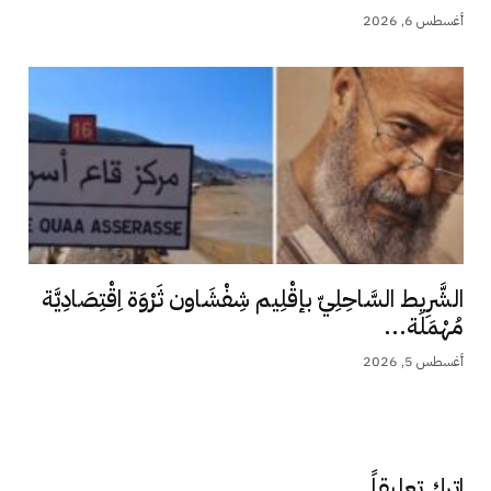
أغسطس 6, 2026
الشَّرِيط السَّاحِلِيّ بإقْلِيم شِفْشَاون ثَرْوَة اِقْتِصَادِيَّة
مُهْمَلَة...
أغسطس 5, 2026
اترك تعليقاً