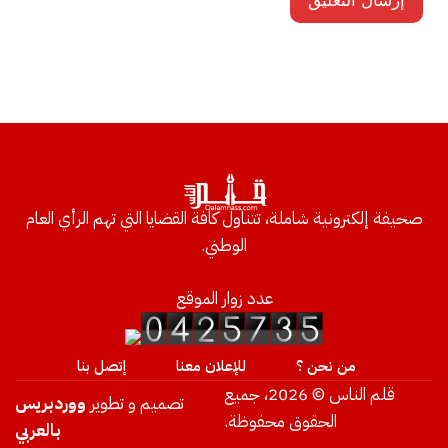
صحيفة إلكترونية شاملة، تتناول كافة القضايا التي تهم الرأي العام
الوطني.
عدد زوار الموقع
من نحن ؟
للإعلان معنا
إتصل بنا
قلم الناس © 2026، جميع
تصميم و تطوير
ووردبريس
الحقوق محفوظة.
بالعربي