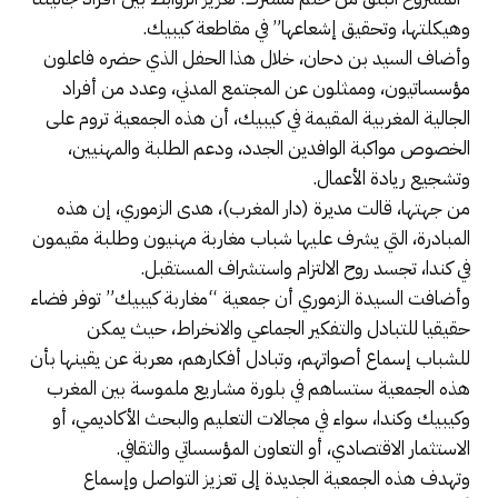
وهيكلتها، وتحقيق إشعاعها” في مقاطعة كيبيك.
وأضاف السيد بن دحان، خلال هذا الحفل الذي حضره فاعلون
مؤسساتيون، وممثلون عن المجتمع المدني، وعدد من أفراد
الجالية المغربية المقيمة في كيبيك، أن هذه الجمعية تروم على
الخصوص مواكبة الوافدين الجدد، ودعم الطلبة والمهنيين،
وتشجيع ريادة الأعمال.
من جهتها، قالت مديرة (دار المغرب)، هدى الزموري، إن هذه
المبادرة، التي يشرف عليها شباب مغاربة مهنيون وطلبة مقيمون
في كندا، تجسد روح الالتزام واستشراف المستقبل.
وأضافت السيدة الزموري أن جمعية “مغاربة كيبيك” توفر فضاء
حقيقيا للتبادل والتفكير الجماعي والانخراط، حيث يمكن
للشباب إسماع أصواتهم، وتبادل أفكارهم، معربة عن يقينها بأن
هذه الجمعية ستساهم في بلورة مشاريع ملموسة بين المغرب
وكيبيك وكندا، سواء في مجالات التعليم والبحث الأكاديمي، أو
الاستثمار الاقتصادي، أو التعاون المؤسساتي والثقافي.
وتهدف هذه الجمعية الجديدة إلى تعزيز التواصل وإسماع