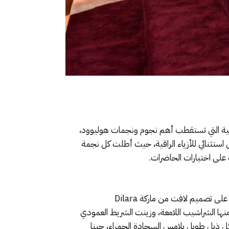
Golden Gl لعام 2026، أحد أبرز الأحداث الفنية العالمية التي تستقطب أهم نجوم ونجمات هوليوود،
ستثنائي للأزياء الراقية، حيث أطلت كل نجمة
على اختيارات الحاضرات.
جينا أورتيجا كعادتها اختارت إطلالة غير تقليدية تجمع بين الأناقة وبعض اللمسات الغامضة، وفي هذه السهرة وقع اختيارها على تصميم لافت من ماركة Dilara
دل منها الشراشيب اللامعة، وزينت الشريط العمودي
ذيل طويل يلامس السجادة الحمراء، جينا