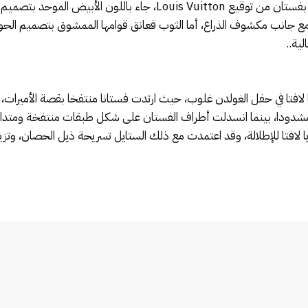
إيميلي بلنت أطلت في هذه الأمسية الاستثنائية بفستان من توقيع itton
 مع جانب مكشوف الذراع، أما الثوب فعانق قوامها الممشوق بتصميم الحور
ية..
ا لافتا في حفل الغولدن غلوب، حيث ارتدت فستانا منتفخا بقصة الأميرات، 
مشدودا، بينما انسدلت أطراف الفستان على شكل طبقات منتفخة ومتداخ
 لافتا للإطلالة، وقد اعتمدت مع ذلك الستايل تسريحة ذيل الحصان، وتز