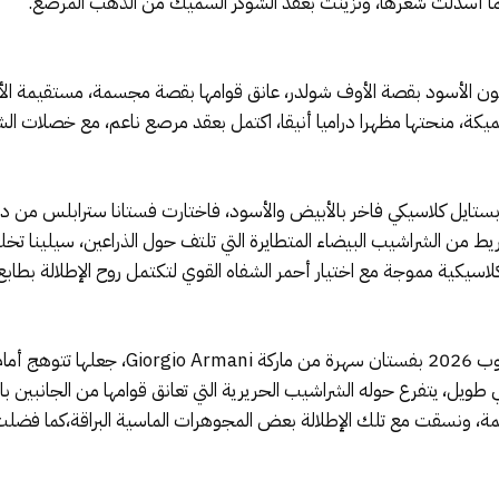
 كما أسدلت شعرها، وتزينت بعقد الشوكر السميك من الذهب المرصع.
اللون الأسود بقصة الأوف شولدر، عانق قوامها بقصة مجسمة، مستقيمة ا
كة، منحتها مظهرا دراميا أنيقا، اكتمل بعقد مرصع ناعم، مع خصلات الشع
ط من الشراشيب البيضاء المتطايرة التي تلتف حول الذراعين، سيلينا تخلت
سيكية مموجة مع اختيار أحمر الشفاه القوي لتكتمل روح الإطلالة بطا
كيت هدسون اختارت التألق في حفل الغولدن غل
 طويل، يتفرع حوله الشراشيب الحريرية التي تعانق قوامها من الجانبين بان
مة، ونسقت مع تلك الإطلالة بعض المجوهرات الماسية البراقة،كما فض