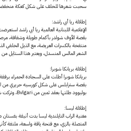
سحبت شعرها للخلف على شكل كعكة منخفضة، ك
إطلالة ريا أبي راشد:
بقصة الأوف شولدر بأكمام طويلة وشفافة، مرصعة 
منتفخة بالكسرات العريضة، مع الذيل الخلفي ال
الشعر المالس المنسدل، ويعتبر هذا الستايل من ا
إطلالة بريانكا شوبرا:
بقصة سترابلس على شكل كورسيه حريري من الثن
بوليوود طلتها بعقد ثمين من Bvlgari، وتركت شعرها الطويل منسدلا.
إطلالة ليسا:
المتصلة بالزي، مع فتحة ياقة واسعة، ملتفة كأ