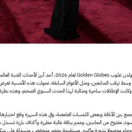
تشهد هذه الليلة انطلاق النسخة الـ83 لحفل الغولدن غلوب obes
ط ترقب المتابعين، ومثل الأعوام السابقة، تحولت هذه الأمسية لعرض ا
انت الإطلالات ساحرة ومثالية لهذا الحدث السنوي الضخم، وهذه نظرة 
لون الأسود، مفتوح من الجانبين، ومميز بياقة عالية مطرزة وأكتاف بارزة تنس
 وجاء موصولا بتنورة ماكسي مستقيمة بخصر منخفض، منسدلة على شكل 