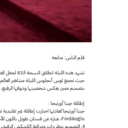
قلم الناس: متابعة
حيث تجمع لوس أنجلوس الليلة مشاهير العالم وس
بتصميم مميز، يعكس شخصيتها وذوقها الرفيع، وك
إطلالة جينا أورتيجا :
Findikoglu، عبارة عن فستان طويل بال
في التصميم بتطريزات وشرائط الكشكش الرقيق،