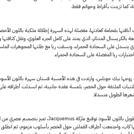
ما تزينت بأقراط وخواتم فقط.
بالكريستال المتناثر، الذي يمتد على كامل الجزء العلوي، وتقل كثافتها 
ذي ينسدل على السجادة الحمراء، ونسقت ريا مع طلتها المجوهرات الماسي
ختيارات ريا المفضلة على السجادة الحمراء.
يات الملتفة حول الخصر، بلمسة عقدة جانبية، ثم انسدلت أطرافه ع
مغنية الراب التايلندية ليسا بدت أنيقة بفستان طويل باللون
نها كاب، واجتمعت أطراف القماش حول الخصر بأسلوب مزموم، ثم انطلق ال