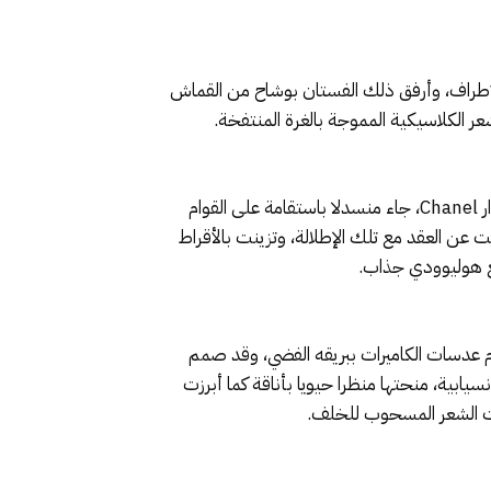
لأطراف، وأرفق ذلك الفستان بوشاح من القماش
ر الكلاسيكية المموجة بالغرة المنتفخة.
النجمة سيلينا غوميز عبرت عن أناقتها في الحفل بستايل كلاسيكي فاخر بالأبيض والأسود، فاختارت فستانا سترابلس من دار Chanel، جاء منسدلا باستقامة على القوام
 عن العقد مع تلك الإطلالة، وتزينت بالأقراط
بع هوليوودي جذاب.
وب 2026 بفستان سهرة من ماركة Giorgio Armani، جعلها تتوهج أمام عدسات الكاميرات ببريقه الفضي، وقد صمم
سيابية، منحتها منظرا حيويا بأناقة كما أبرزت
لت الشعر المسحوب للخلف.