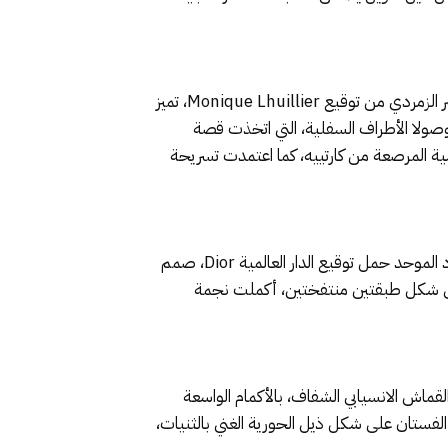
الإعلامية اللبنانية العالمية ريا أبي راشد استعرضت أناقتها بفخامة كعادتها، مفضلة لهذه السهرة إطلالة ملكية باللون الأخضر الزمردي من توقيع Monique Lhuillier، تميز
وصولا الأطراف السفلية، التي اتخذت قصة
ة المرصعة من كارتييه، كما اعتمدت تسريحة
بريانكا شوبرا أطلت على السجادة الحمراء برفقة زوجها نيك جوناس، وارتدت في هذه الأمسية فستان سهرة باللون الأسود الموحد حمل توقيع الدار العالمية Dior، صمم
لى شكل طبقتين منتفختين، أكملت نجمة
 الأسود توقيع ماركة Jacquemus، تميز بتصميم عصري من القماش الانسيابي الشفاف، بالأكمام الواسعة
فستان على شكل ذيل الحورية الغني بالثنيات،