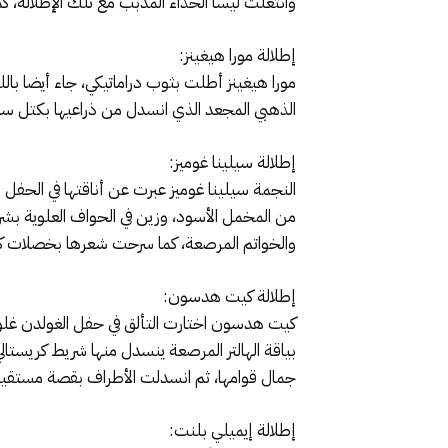
وانتعلت ليسا الحذاء المدبب مع تلك الإطلالة،
إطلالة مورا هيغينز:
مورا هيغينز أطلت بثوب دراماتيكي، جاء أيضا ب
الذهبي المجعد الذي انسدل من ذراعيها بكتل سمي
إطلالة سيلينا غوميز:
من المخمل الأسود، وزين في الحواف العلوية بشري
والخواتم المرصعة، كما سرحت شعرها بخصلات كلا
إطلالة كيت هدسون:
بياقة الهالتر المرصعة ينسدل منها شريط كريستالي
جمال قوامها، ثم انسدلت الأطراف بقصة مستقي
إطلالة إيميلي بلنت: