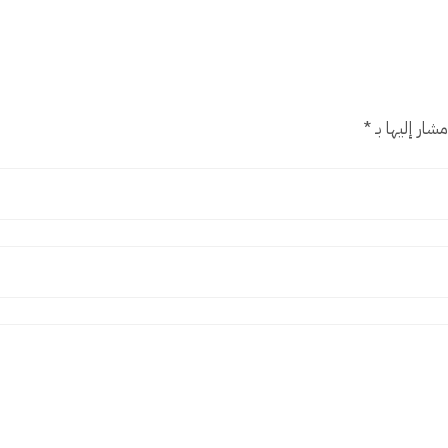
شار إليها بـ
*