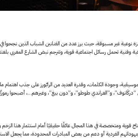
فزة نوعية غير مسبوقة، حيث برز عدد من الفنانين الشباب الذين نجحوا في
افية وفنية تحمل رسائل اجتماعية قوية، وتترجم نبض الشارع المغربي بلغت
الموسيقية، وجودة الكلمات، وقدرة العديد من الرابّورز على جذب اهتمام م
 “درݣانوف”، و”الغراندي طوطو”، و”دون بيغ”، وغيرهم…، أصبحوا رموزً
 قوية ومتخصصة في هذا المجال عائقًا حقيقيًا أمام استثمار هذا الزخم وت
تهم الفردية أو دعم من بعض المبادرات المحدودة، مما يجعل الاستمراري