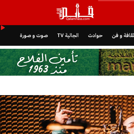
قافة و فن
حوادث
الجالية TV
صوت و صورة