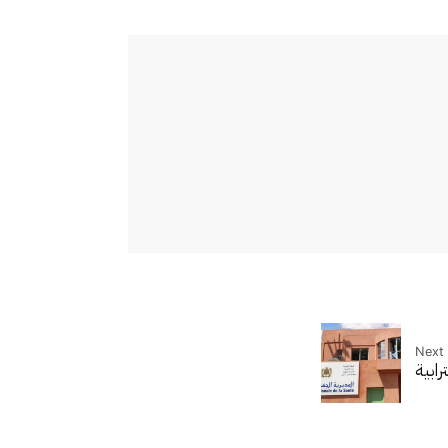
Next 
رابية