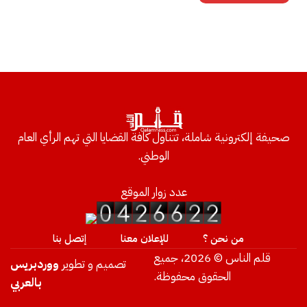
صحيفة إلكترونية شاملة، تتناول كافة القضايا التي تهم الرأي العام
الوطني.
عدد زوار الموقع
من نحن ؟
للإعلان معنا
إتصل بنا
قلم الناس © 2026، جميع
تصميم و تطوير
ووردبريس
الحقوق محفوظة.
بالعربي