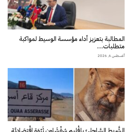
المطالبة بتعزيز أداء مؤسسة الوسيط لمواكبة
متطلبات...
أغسطس 6, 2026
الشَّرِيط السَّاحِلِيّ بإقْلِيم شِفْشَاون ثَرْوَة اِقْتِصَادِيَّة