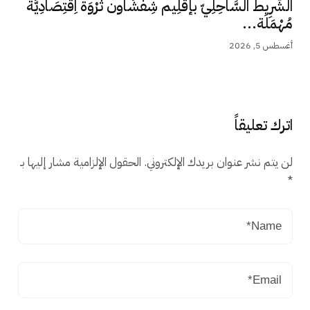
الشَّرِيط السَّاحِلِيّ بإقْلِيم شِفْشَاون ثَرْوَة اِقْتِصَادِيَّة
مُهْمَلَة...
أغسطس 5, 2026
اترك تعليقاً
لن يتم نشر عنوان بريدك الإلكتروني.
الحقول الإلزامية مشار إليها بـ
*