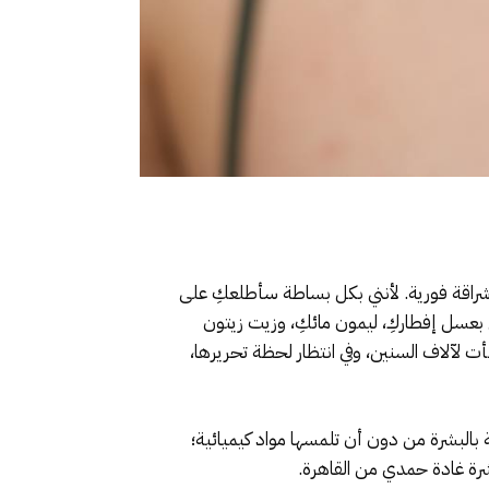
إشراقة فورية. لأنني بكل بساطة سأطلعكِ على
 بعسل إفطاركِ، ليمون مائكِ، وزيت زيتون
ت لآلاف السنين، وفي انتظار لحظة تحريرها،
بالبشرة من دون أن تلمسها مواد كيميائية؛
بشرة غادة حمدي من القاهرة.