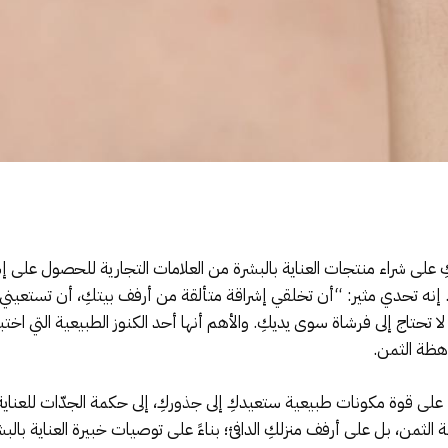
 على شراء منتجات العناية بالبشرة من العلامات التجارية للحصول على 
 إنه تحدي مثير: “أن تخلقي إشراقة متألقة من أرفف بيتكِ، أن تستعيني
تاج إلى فرشاة سوى يديكِ. والأهم أنها أحد الكنوز الطبيعية التي اختبأ
اهظة الثمن.
 قوة مكونات طبيعية ستعيدكِ إلى جذوركِ، إلى حكمة الجدّات للعناية 
لثمن، بل على أرفف منزلكِ الدافئ؛ بناءً على توصيات خبيرة العناية بال