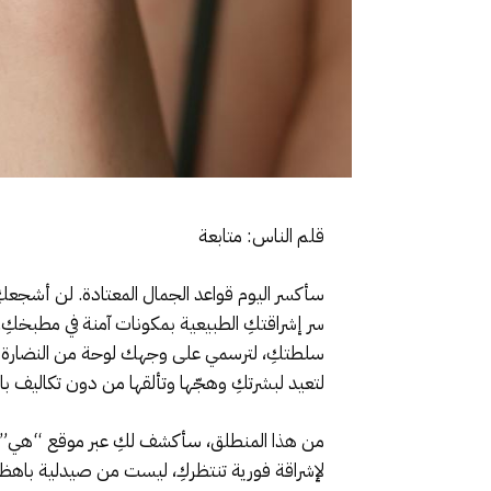
قلم الناس: متابعة
سأكسر اليوم قواعد الجمال المعتادة. لن أشجعكِ
سر إشراقتكِ الطبيعية بمكونات آمنة في مطبخكِ.
سلطتكِ، لترسمي على وجهك لوحة من النضارة لا تح
لتعيد لبشرتكِ وهجّها وتألقها من دون تكاليف ب
من هذا المنطلق، سأكشف لكِ عبر موقع “هي” على
لإشراقة فورية تنتظركِ، ليست من صيدلية باهظة ا