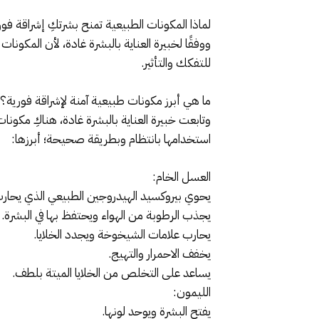
لماذا المكونات الطبيعية تمنح بشرتكِ إشراقة فو
ووفقًا لخبيرة العناية بالبشرة غادة، لأن المكو
للتفكك والتأثير.
ما هي أبرز مكونات طبيعية آمنة لإشراقة فورية؟
وتابعت خبيرة العناية بالبشرة غادة، هناكِ مكون
استخدامها بانتظام وبطريقة صحيحة؛ أبرزها:
العسل الخام:
يحوي بيروكسيد الهيدروجين الطبيعي الذي يحا
يجذب الرطوبة من الهواء ويحتفظ بها في البشرة.
يحارب علامات الشيخوخة ويجدد الخلايا.
يخفف الاحمرار والتهيج.
يساعد على التخلص من الخلايا الميتة بلطف.
الليمون:
يفتح البشرة ويوحد لونها.