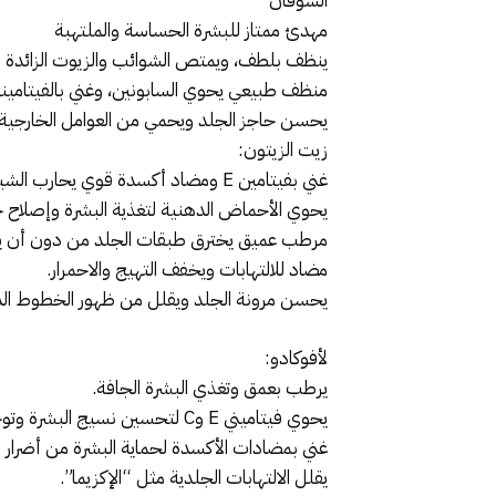
الشوفان
مهدئ ممتاز للبشرة الحساسة والملتهبة
ينظف بلطف، ويمتص الشوائب والزيوت الزائدة 
منظف طبيعي يحوي السابونين، وغني بالفيتامينا
يحسن حاجز الجلد ويحمي من العوامل الخارجية ا
زيت الزيتون:
غني بفيتامين E ومضاد أكسدة قوي يحارب الشيخوخة.
يحوي الأحماض الدهنية لتغذية البشرة وإصلاح ح
مرطب عميق يخترق طبقات الجلد من دون أن ي
مضاد للالتهابات ويخفف التهيج والاحمرار.
يحسن مرونة الجلد ويقلل من ظهور الخطوط الد
لأفوكادو:
يرطب بعمق وتغذي البشرة الجافة.
يحوي فيتاميني E وC لتحسين نسيج البشرة وتوحيد لونها.
غني بمضادات الأكسدة لحماية البشرة من أضرار ال
يقلل الالتهابات الجلدية مثل “الإكزيما”.