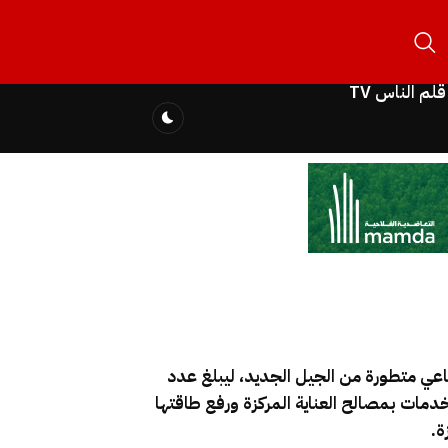
قلم الناس TV
لصحة في الأيام الأخيرة ست( 06 ) أجهزة للتنفس الاصطناعي متطورة من الجيل الجديد، ليبلغ عدد
لمجال الصحي وتجويد الخدمات بمصالح العناية المركزة ورفع طاقتها
ة.