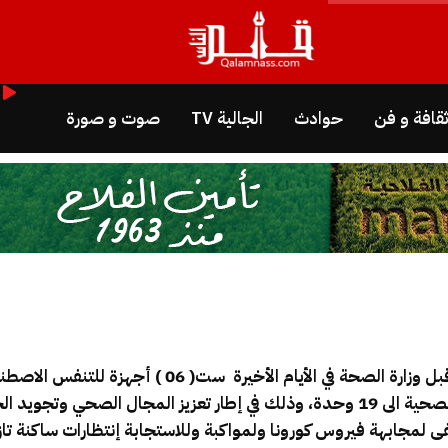
قافة و فن
حوادث
الجالية TV
صوت و صورة
تسلم المركز الإستشفائي إبن باجة بتازة من قبل وزارة ا
اجهزة التنفس الاصطناعي بهذه المؤسسة الصحية الى 19 وحدة، وذلك في إطار تعزيز ا
ى لمجابهة فيروس كورونا ولمواكبة وللاستجابة
إنتظارات ساكنة تاز