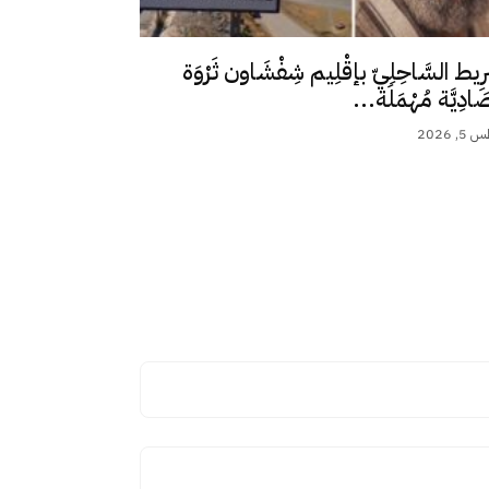
رِيط السَّاحِلِيّ بإقْلِيم شِفْشَاون ثَرْوَة
ِصَادِيَّة مُهْمَلَة...
 2026