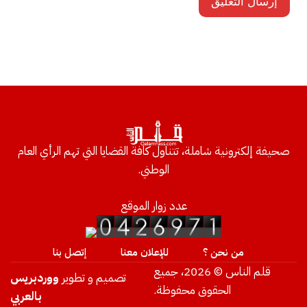
صحيفة إلكترونية شاملة، تتناول كافة القضايا التي تهم الرأي العام
الوطني.
عدد زوار الموقع
من نحن ؟
للإعلان معنا
إتصل بنا
قلم الناس © 2026، جميع
تصميم و تطوير
ووردبريس
الحقوق محفوظة.
بالعربي