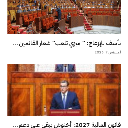
نأسف للإزعاج: ” ميزي تلعب” شعار القائمين...
أغسطس 7, 2026
قانون المالية 2027: أخنوش يبقي على دعم...