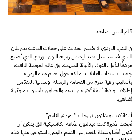
قلم الناس: متابعة
في الشهر الوردي، لا يقتصر الحديث على حملات التوعية بسرطان
الثدي فحسب، بل يمتد ليشمل رمزية اللون الوردي الذي أصبح
مرادفًا للأمل، القوة، والأنوثة الملهمة. وفي عالم الموضة الراقية،
جسّدت سيدات العائلات المالكة حول العالم هذه الرمزية
بأساليب راقية تمزج بين الفخامة والرسالة الإنسانية، ليقدّمن
إطلالات وردية أنيقة تُعبّر عن الدعم والتضامن بأسلوب ملوكي لا
يُضاهى.
أناقة كيت ميدلتون في رحاب “الوردي الناعم”
تُجسّد الأميرة كيت ميدلتون الأناقة الكلاسيكية التي يمكن أن
تكون أيضًا وسيلة للتعبير عن الدعم والوعي. استوحي منها هذه