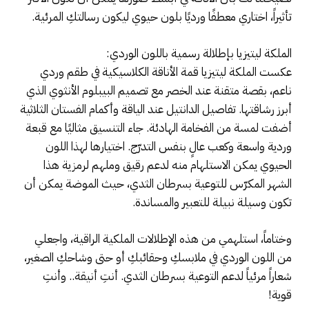
تأثيراً، اختاري معطفًا ورديًا بلون حيوي ليكون رسالتكِ المرئية.
الملكة ليتيزيا بإطلالة رسمية باللون الوردي:
عكست الملكة ليتيزيا قمة الأناقة الكلاسيكية في طقم وردي
ناعم، بقصة متقنة عند الخصر مع تصميم البيبلوم الأنثوي الذي
أبرز رشاقتها. تفاصيل الدانتيل عند الياقة وأكمام الفستان الثلاثية
أضفت لمسة من الفخامة الهادئة. جاء التنسيق مثاليًا مع قبعة
وردية واسعة وكعب عالٍ بنفس التدرّج. اختيارها لهذا اللون
الحيوي يمكن الاستلهام منه لدعم رقيق وملهم لرمزية هذا
الشهر المكرّس للتوعية بسرطان الثدي، حيث الموضة يمكن أن
تكون وسيلة نبيلة للتعبير والمساندة.
وختاماً، استلهمي من هذه الإطلالات الملكية الراقية، واجعلي
من اللون الوردي في ملابسكِ وحقائبكِ أو حتى وشاحكِ الصغير،
شعاراً مرئياً لدعم التوعية بسرطان الثدي. أنتِ أنيقة.. وأنتِ
قوية!