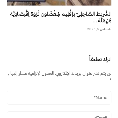
الشَّرِيط السَّاحِلِيّ بإقْلِيم شِفْشَاون ثَرْوَة اِقْتِصَادِيَّة
مُهْمَلَة...
أغسطس 5, 2026
اترك تعليقاً
لن يتم نشر عنوان بريدك الإلكتروني.
الحقول الإلزامية مشار إليها بـ
*