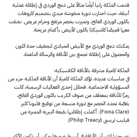
قدمت الملكة رانيا أيضًا مثالاً على دمج الوردي في إطلالة عملية
أنيقة، حيث اختارت تنورة منفوشة ميدي بتصميم كاروهات
باللون الوردي الفاتح، وتميزت بخصر مرتفع وحزام عريض. نسّقت
معها قميصًا كلاسيكيًا باللون الأبيض بأكمام مريحة.
يمكنك دمج الوردي مع الأبيض الحيادي لتخفيف حدة اللون
والحصول على إطلالة تجمع بين الأناقة والرسالة الداعمة.
الملكة كاميلا مشرقة بالأناقة الكلاسيكية:
في مناسبات عديدة، تؤكد الملكة كاميلا أن الأناقة الملكية جزء من
المسؤولية الاجتماعية. فخلال إحدى الفعاليات الرسمية، كانت
رمزًا للأناقة بمعطف من صوف الكريب باللون الوردي الفاتح،
بقصّة تحدد الخصر مع تنورة متسعة من توقيع فليونا كلير
(Fiona Clare). أكملت إطلالتها بقبعة البيريه المميزة من
فيليب تريسي (Philip Treacy).
نصيحتنا لك بأن الأناقة في أبسط صورها يمكن أن تكون الأكثر