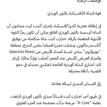
الإطلالات الراقية:
قوة البدلة الكلاسيكية باللون الوردي:
في إطلالة عصرية لكنها كلاسيكية بامتياز، أثبتت كيت ميدلتون أن
البدلة الرسمية باللون الوردي الفاتح يمكن أن تكون رمزًا للقوة
الأنثوية المفعمة بالرقة. اختارت كيت بدلة متكاملة من توقيع
ألكسندر ماكوين، ونسّقت تحتها قميصًا بنفس التدرج، محققة
“مونوكروم” ساحر. لمسة الحذاء الأبيض من Gianvito Rossi
والحزام العريض الأبيض عند الخصر أضفت توازنًا مثاليًا. إلهام
لكِ: اختاري البدلة الوردية الفاتحة لتعكسي جديتكِ في دعم
القضية بأناقة محترفة.
رقي الفستان الميدي لرسالة هادئة:
في ظهور آخر، اختارت كيت فستانًا ميدي باللون الوردي الباهت
بقصة “A-Line” مريحة بدأت مجسّمة عند الجزء العلوي