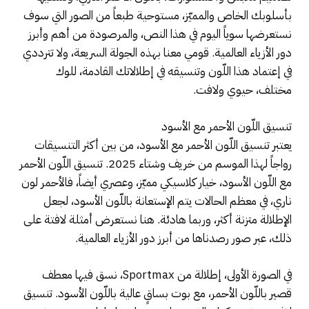
بأسلوبك الخاص والمميّز، مستوحية طبعاً من الصور التي سوف
نستعرضها سوياً اليوم في هذا النص، والمرصودة من أهم وأبرز
دور الأزياء العالمية. قومي معنا بهذه الجولة السريعة، ولا تترددي
في إعتماد هذا اللّون وتنسيقه في إطلالاتك القادمة، للوك
مختلف، حيوي ولافت.
تنسيق اللّون الأحمر مع الأسود
يعتبر تنسيق اللّون الأحمر مع الأسود، من بين أكثر التنسيقات
رواجاً لهذا الموسم من خريف وشتاء 2025. تنسيق اللّون الأحمر
مع اللّون الأسود، خيار كلاسيكي مميّز، وعصري أيضاً، فالأحمر لون
ناري، في معظم الحالات يتم الإستعانة باللّون الأسود، لجعل
الإطلالة متزنة أكثر، وربما هادئة. هنا نستعرض أمثلة لافتة على
ذلك، عبر صور رصدناها من أبرز دور الأزياء العالمية.
في الصورة الأولى، إطلالة من Sportmax، نسق فيها معطف
قصير باللّون الأحمر، مع بوت بساقٍ عالية باللّون الأسود. تنسيق