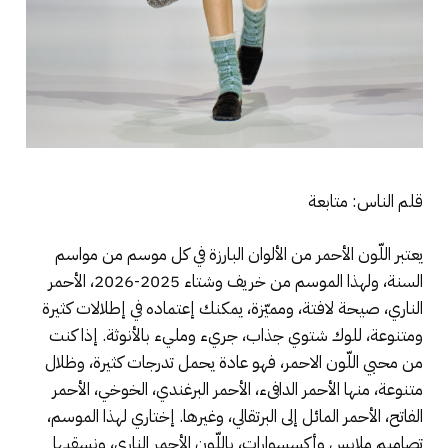
قلم الناس: متابعة
يعتبر اللّون الأحمر من الألوان البارزة في كل موسم من مواسم
السنة، ولهذا الموسم من خريف وشتاء 2025-2026، الأحمر
الناري، صيحة لافتة، ومميّزة، يمكنك إعتماده في إطلالات كثيرة
ومتنوعة، للوك شتوي جذاب، جريء ومليء بالأنوثة. إذا كنت
من محبي اللّون الاحمر، فهو عادة يحمل تدرجات كثيرة، وظلال
متنوعة، منها الأحمر الدافىء، الأحمر البرغندي، الخوخي، الأحمر
الفاتح، الأحمر المائل إلى البرتقالي، وغيرها. إختاري لهذا الموسم،
تصاميم ملابس وأكسسوارات، باللّون الأحمر الناري، ونسقيها