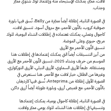
لافت، مميّز، يمكنك الإستيحاء منه وإعتماد لوك شتوي مميّز
وجذاب.
في الصورة الثانية، إطلالة أيضاً مميّزة من Bally، نُسق فيها بلوزة
صوفية كروب، باللّون الأحمر، مع سروال أسود. تنسيق لافت،
كاجوال وعملي، يمكنك غعتماده في إطلالات الشتاء اليومية، للوك
مريح، حيوي وعلى الموضة.
تنسيق اللّون الأحمر مع الأزرق
من أبرز التنسيقات أيضاً التي يمكنك إعتمادها في إطلالات هذا
الموسم من خريف وشتاء 2025، تنسيق اللّون الأحمر مع الأزرق
ومشتقاته. طبعاً الأزرق السماوي، الأزرق النيلي، الأزرق التوركوازي،
وغيرها من الظلال، خيار لافت مع الأحمر. هنا نستعرض في
الصورة الأولى إطلالة من Anteprima، نُسق فيها كارديغان
باللّون الأحمر، مع قميص أزرق، وبلوزة طويلة أيضاً أزرق داكن.
في الصورة الثانية، إطلالة كاجوال يومية، يمكنك إعتمادها
وتنسيقها في إطلالات هذا الشتاء، للوك يومي مميّز ولافت.