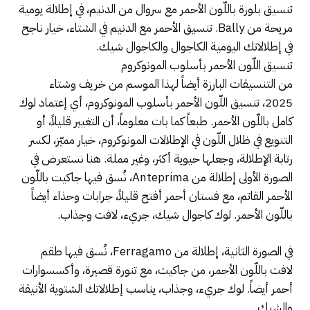
تنسيق بلوزة باللّون الأحمر مع سروال من الدنيم، في إطلالة يومية
مريحة من Bally. تنسيق الأحمر مع الدنيم في الشتاء، خيار ناجح
في إطلالاتك اليومية الكاجوال والكاجوال شيك.
تنسيق اللّون الأحمر بأسلوب المونوكروم
من التنسيقات البارزة أيضاً لهذا الموسم من خريف وشتاء
2025، تنسيق اللّون الأحمر بأسلوب المونوكروم، أي إعتماد لوك
كامل باللّون الأحمر. طبعاً كما بات معلوماً، أن التغيير قليلاً، أو
التنويع في ظلال اللّون في الإطلالات المونوكروم، خيار مميّز، لكسر
رتابة الإطلالة، وجعلها حيوية أكثر، وغير مملة. هنا نستعرض في
الصورة الأولى إطلالة من Anteprima، نُسق فيها جاكيت باللّون
الأحمر القاتم، مع فستان أحمر أفتح قليلاً، جرابات وحذاء أيضاً
باللّون الأحمر. لوك كاجوال شيك، جريء، لافت وجذاب.
في الصورة الثانية، إطلالة من Ferragamo، نُسق فيها طقم
لافت باللّون الأحمر، من جاكيت، مع تنورة قصيرة، وأكسسوارات
أحمر أيضاً. لوك جريء، وجذاب، يناسب إطلالاتك الشتوية الأنيقة
والشيك.