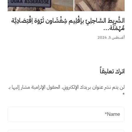
الشَّرِيط السَّاحِلِيّ بإقْلِيم شِفْشَاون ثَرْوَة اِقْتِصَادِيَّة
مُهْمَلَة...
أغسطس 5, 2026
اترك تعليقاً
لن يتم نشر عنوان بريدك الإلكتروني.
الحقول الإلزامية مشار إليها بـ
*