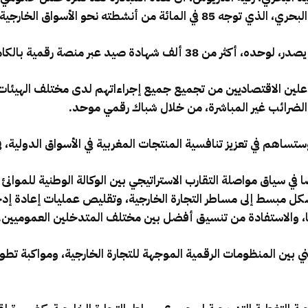
من أنشطته نحو الأسواق الخارجية.
شهادة صيد عبر منصة رقمية بالكامل.
اعلين الاقتصاديين من تجميع جميع إجراءاتهم لدى مختلف الهيئات
والضرائب غير المباشرة، من خلال شباك رقمي موحد.
ساهم في تعزيز تنافسية المنتجات المغربية في الأسواق الدولية، ف
ا في سياق مواصلة التقارب الاستراتيجي بين الوكالة الوطنية للموانئ
كل مبسط إلى مساطر التجارة الخارجية، وتقليص عمليات إعادة إد
تها، والاستفادة من تنسيق أفضل بين مختلف المتدخلين العموميين.
ني بين المنظومات الرقمية الموجهة للتجارة الخارجية، ومواكبة تط