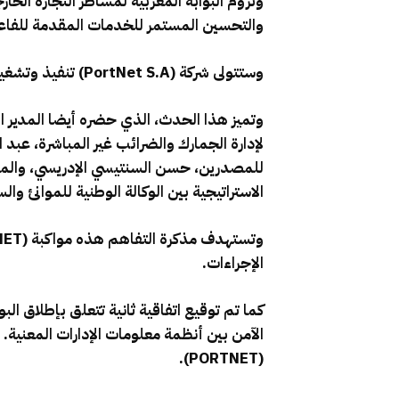
وتروم البوابة المغربية لمساطر التجارة الخا
والتحسين المستمر للخدمات المقدمة للفاعل
وستتولى شركة (PortNet S.A) تنفيذ وتشغيل هذه البوابة بتنسيق مع مجموع القطاعات الوزارية والإدارات والهيئات العمومية والشركاء المعنيين.
وتميز هذا الحدث، الذي حضره أيضا المدير ا
لإدارة الجمارك والضرائب غير المباشرة، عبد 
الاستراتيجية بين الوكالة الوطنية للموانئ والسلطة
الإجراءات.
كما تم توقيع اتفاقية ثانية تتعلق بإطلاق ال
الآمن بين أنظمة معلومات الإدارات المعنية.
(PORTNET).