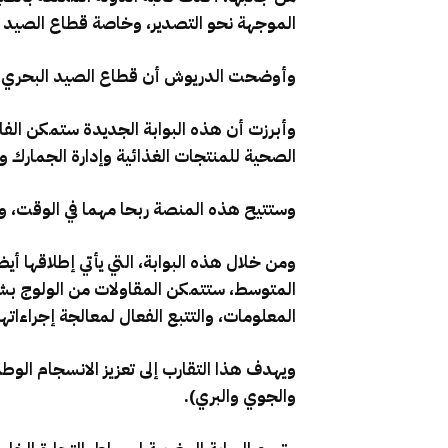
الموجهة نحو التصدير، وخاصة قطاع الصيد البحري، الذي توجه 85 في المائة 
وأوضحت الدريوش أن قطاع الصيد البحري يصدر، لوحده، أكثر من 38 ألف 
وأبرزت أن هذه البوابة الجديدة ستمكن الف
الصحية للمنتجات الغذائية وإدارة الجمارك 
وستتيح هذه المنصة ربحا مهما في الوقت، وست
ومن خلال هذه البوابة، التي يأتي إطلاقها أيض
المتوسط، ستتمكن المقاولات من الولوج بش
المعلومات، والتتبع الفعال لمعالجة إجراءا
ويهدف هذا التقارب إلى تعزيز الانسجام الوط
والجوي والبري).