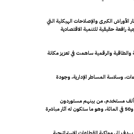
ر الأوراش الكبرى والإصلاحات الهيكلية التي
 رافعة حقيقية للتنمية الاقتصادية
ة والطاقية والرقمية ساهمت في تعزيز مكانة
ءات، وسلاسة المساطر الإدارية، وجودة
ل حجيرة إن بوابة “PortNet Commerce Extérieur” ستمكن، عبر منصة موحدة، من ربط أكثر من 100 ألف مستخدم، من بينهم مستوردون
ومصدرون ووكلاء العبور وبنوك وإدارات عمومية، مع تقليص آجال معالجة بعض المساطر بنسبة تتراوح بين 20 و50 في المائة، وهو ما ستكون له آثار مباشرة
هدف إلى مواكبة القطاعات الاستراتيجية