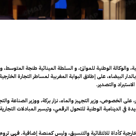
ة، والوكالة الوطنية للموانئ، و السلطة المينائية طنجة المتوسط، و
وم أمس الإثنين بالدار البيضاء، على إطلاق البوابة المغربية لمساطر التجارة
لاستيراد والتصدير.
على الخصوص، وزير التجهيز والماء، نزار بركة، ووزير الصناعة والتجا
في الدينامية الوطنية للتحول الرقمي، وتيسير المبادلات التجارية،
خارجية كأداة للالتقائية والتنسيق، وليس كمنصة إضافية. فهي تر