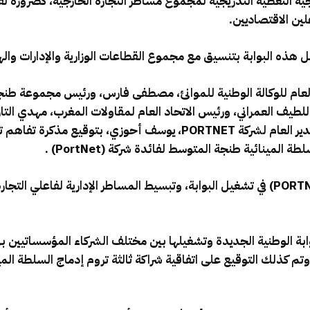
رجية التغطية التدريجية لمجموع مساطر التجارة الخارجية، كضرورة لقا
ين الاقتصاديين.
لعام للوكالة الوطنية للموانئ، مصطفى فارس، ورئيس مجموعة طنجة 
اللطيف العمراني، ورئيس الاتحاد العام لمقاولات المغرب، مهدي الت
للمصدرين، حسن السنتيسي الإدريسي، والمدير العام لشركة PORTNET، يوسف
 المينائية طنجة المتوسط لفائدة شركة (PortNet) .
وتستهدف مذكرة التفاهم هذه مواكبة (PORTNET) في تشغيل البوابة، وتبسيط المساطر الإدار
بوابة الوطنية الجديدة وتشغيلها بين مختلف الشركاء المؤسساتيين ب
 وتم كذلك التوقيع على اتفاقية شراكة ثالثة تروم إدماج السلطة ال