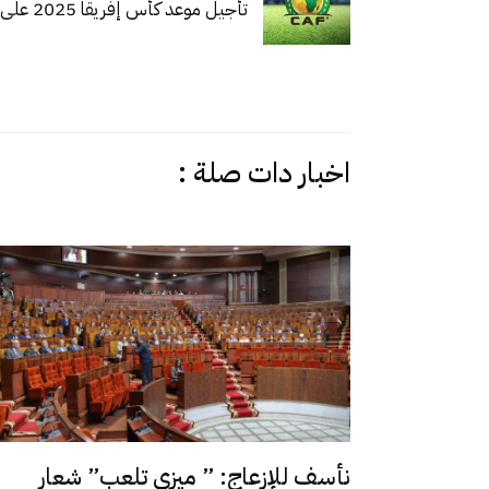
تأجيل موعد كأس إفريقا 2025 على طاولة “الكاف”
اخبار دات صلة :
نأسف للإزعاج: ” ميزي تلعب” شعار