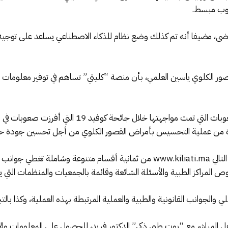
لوب مبسط.
مرضى، مضيفا أنه تم كذلك وضع نظام للذكاء الاصطناعي يساعد على توج
ور الكلوي ياسين العلمي، بأن منصة “كليتي” تساهم في توفير معلوما
وأوضح أنه تم التفكير في هذه المبادرة نظرا للصعوبات الت
 من عملية التحسيس بأمراض القصور الكلوي من أجل تحسين جودة حي
وتتكون المنصة التي يمكن الولوج إليها عبر الرابط التالي www.kiliati.ma من ثماني
لمراكز الطبية والأسئلة الشائعة وقائمة بالجمعيات والمنظمات التي 
الجوانب القانونية والطبية والعملية المرتبطة بهذه العملية، وكذا بالتبر
 المباشر مع “بوت طبي ذكي” الدكتور فريد، للحصول على المعلومات والا