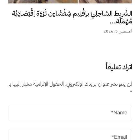
الشَّرِيط السَّاحِلِيّ بإقْلِيم شِفْشَاون ثَرْوَة اِقْتِصَادِيَّة
مُهْمَلَة...
أغسطس 5, 2026
اترك تعليقاً
لن يتم نشر عنوان بريدك الإلكتروني.
الحقول الإلزامية مشار إليها بـ
*