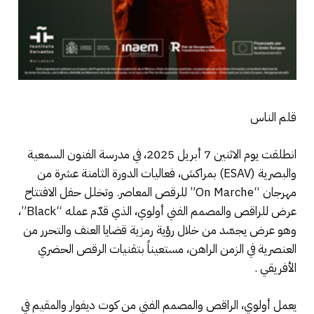
قلم الناس
انطلقت يوم الاثنين 7 أبريل 2025، في مدرسة الفنون السمعية
والبصرية (ESAV) بمراكش، فعاليات الدورة الثامنة عشرة من
مهرجان “On Marche” للرقص المعاصر. وتخلل حفل الافتتاح
عرض للراقص والمصمم الفني أولوي، الذي قدّم عمله “Black”،
وهو عرض يجسّد من خلال رؤية رمزية قضايا العنف والتحرر من
العنصرية في الزمن الراهن، مستعيناً بتقنيات الرقص الحضري
الأفريقي .
يعمل أولوي، الراقص والمصمم الفني من كوت ديفوار والمقيم في