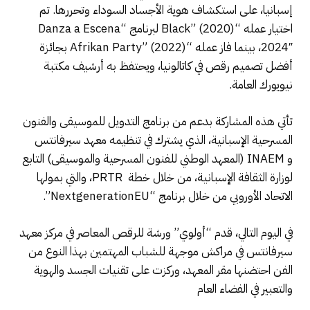
إسبانيا، على استكشاف هوية الأجساد السوداء وتحررها. تم
اختيار عمله “Black” (2020) لبرنامج “Danza a Escena
2024″، بينما فاز عمله “Afrikan Party” (2022) بجائزة
أفضل تصميم رقص في كاتالونيا، ويحتفظ به أرشيف مكتبة
نيويورك العامة.
تأتي هذه المشاركة بدعم من برنامج التدويل للموسيقى والفنون
المسرحية الإسبانية، الذي يشترك في تنظيمه معهد سيرفانتس
و INAEM (المعهد الوطني للفنون المسرحية والموسيقى) التابع
لوزارة الثقافة الإسبانية، من خلال خطة PRTR، والتي بمولها
الاتحاد الأوروبي من خلال برنامج “NextgenerationEU”.
في اليوم التالي، قدم “أولوي” ورشة للرقص المعاصر في مركز معهد
سيرفانتس في مراكش موجهة للشباب المهتمين بهذا النوع من
الفن احتضنها مقر المعهد، وركزت على تقنيات الجسد والهوية
والتعبير في الفضاء العام