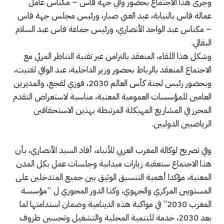
وجرى هذا الاجتماع بحضور والي جهة فاس – مكناس عامل
عمالة فاس بالنيابة، عبد الغني صبار، ورئيس مجلس جهة فاس
– مكناس عبد الواحد الأنصاري، ورئيس جماعة فاس عبد السلام
البقالي.
وشكل هذا اللقاء، المنعقد بالتزامن عبر تقنية التناظر المرئي مع
الاجتماع المنعقد بالرباط بحضور وزير الداخلية، عبد الوافي لفتيت،
وبحضور رئيس لجنة كأس العالم 2030، فوزي لقجع، والمديرين
العامين للمؤسسات العمومية المعنية، مناسبة لاستعراض التقدم
المحرز في المشاريع المهيكلة المرتبطة بهذين الاستحقاقين
الرياضيين الدوليين.
وفي تصريح لوكالة المغرب العربي للأنباء، أفاد السيد الأنصاري، بأن
هذا الاجتماع ستعقبه زيارات ميدانية وجلسات عمل بكل المدن
المعنية، مؤكدا أهمية التنسيق الوثيق بين جميع المتدخلين على
المستويين المركزي والجهوي، وكذا الدور المحوري ل “مؤسسة
المغرب 2030” في مواكبة هذه الدينامية وضمان استدامتها لما
بعد 2030، خدمة للتنمية المحلية والتشغيل وتحسين ظروف