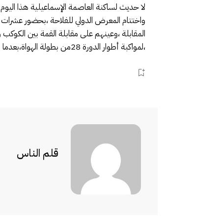
لا حديث لساكنة العاصمة الإسماعيلية هذا اليوم
واختتام المعرض الدولي للفلاحة ،بحضور عشرات 
المقابلة ،وعينهم على مقابلة القمة بين الكوكب
،لمواكبة أطوار الدورة 28من بطولة الهواة،بعدما امتلئ الملعب الشرفي عن آخره وتعذر عليهم الحصول على تذكرة .
قلم الناس