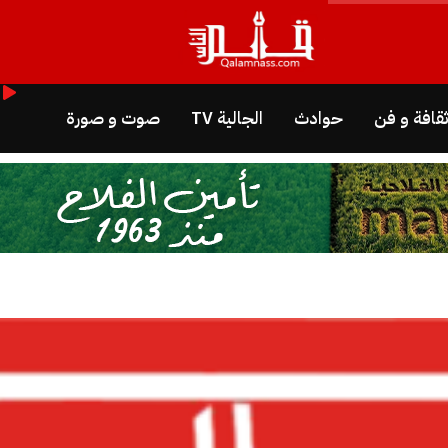
قافة و فن
حوادث
الجالية TV
صوت و صورة