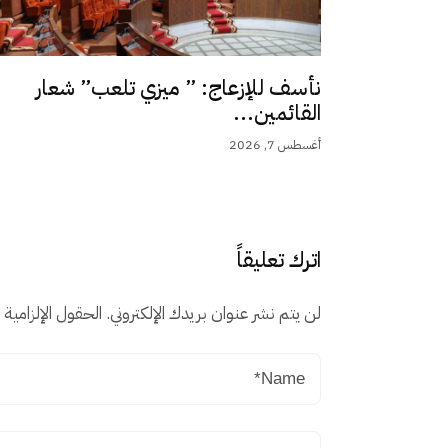
نأسف للإزعاج: ” ميزي تلعب” شعار
القائمين...
أغسطس 7, 2026
اترك تعليقاً
لن يتم نشر عنوان بريدك الإلكتروني.
الحقول الإلزامية م