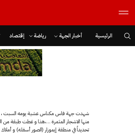
الرئيسية
أخبار الجهة
رياضة
إقتصاد
ث
شهدت جهة فاس مكناس عشية يومه السبت ، أمطا
منها الاشجار المثمرة …،هذا و غطت طبقة من ا
تحديداً في منطقة إيموزار (الصور أسفله) و أملاك