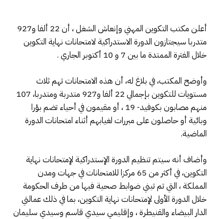
أعلن مكتب التكوين المهني وإنعاش الشغل ، أن 22 ألفا و927
متدربا سيجتازون الدورة الاستدراكية لامتحانات نهاية التكوين
خلال الفترة الممتدة ما بين 7 و 10 أكتوبر الجاري .
وأوضح المكتب، في بلاغ له، أن هذه الامتحانات تهم ثلاث
مستويات للتكوين بإجمالي 22 ألفا و927 متدربة ومتدربا، 107
منهم مصابون بكوفيد- 19 ، أو مقيمون في أحياء تضم بؤرا
وبائية أو حاصلون على مبررات لغيابهم أثناء امتحانات الدورة
الماضية.
وأضاف أنه سيتم تنظيم الدورة الإستدراكية لإمتحانات نهاية
التكوين، في أكثر من 65 مركزا للامتحانات في جهات ومدن
المملكة ، التي تم تبني ضوابط صحية فيها من طرف الحكومة
خلال الدورة الأولى لإمتحانات نهاية التكوين، بما في ذلك عمالتي
الدار البيضاء والقنيطرة ، وإقليمي سيدي قاسم وسيدي سليمان