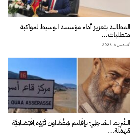
المطالبة بتعزيز أداء مؤسسة الوسيط لمواكبة
متطلبات...
أغسطس 6, 2026
الشَّرِيط السَّاحِلِيّ بإقْلِيم شِفْشَاون ثَرْوَة اِقْتِصَادِيَّة
مُهْمَلَة...