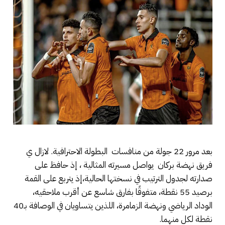
بعد مرور 22 جولة من منافسات البطولة الاحترافية. لازال ي
فريق نهضة بركان يواصل مسيرته المثالية ، إذ حافظ على
صدارته لجدول الترتيب في نسختها الحالية،إذ يتربع على القمة
برصيد 55 نقطة، متفوقًا بفارق شاسع عن أقرب ملاحقيه،
الوداد الرياضي ونهضة الزمامرة، اللذين يتساويان في الوصافة بـ40
نقطة لكل منهما.