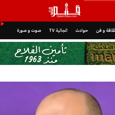
قافة و فن
حوادث
الجالية TV
صوت و صورة