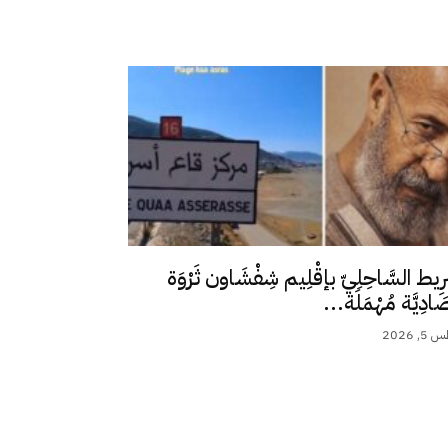
رِيط السَّاحِلِيّ بإقْلِيم شِفْشَاون ثَرْوَة
ِصَادِيَّة مُهْمَلَة...
 2026