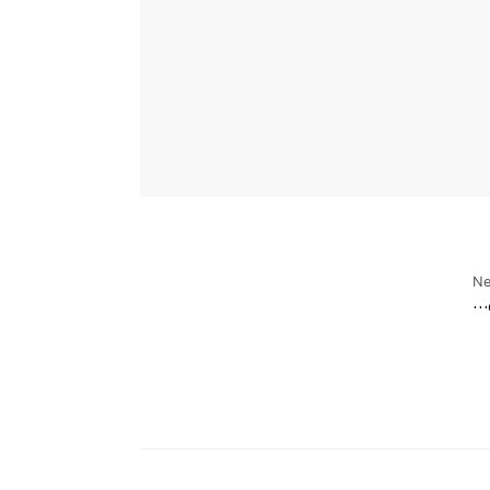
Ne
ل…