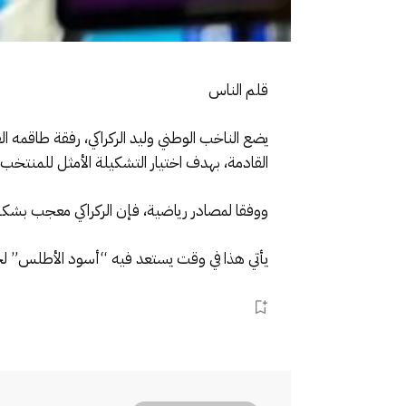
قلم الناس
يضع الناخب الوطني وليد الركراكي، رفقة طاقمه الف
القادمة، بهدف اختيار التشكيلة الأمثل للمنتخب 
ووفقا لمصادر رياضية، فإن الركراكي معجب بشكل
يأتي هذا في وقت يستعد فيه “أسود الأطلس” لخوض تصفيات كأس العالم 2026، مع