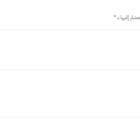
شار إليها بـ
*