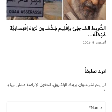
الشَّرِيط السَّاحِلِيّ بإقْلِيم شِفْشَاون ثَرْوَة اِقْتِصَادِيَّة
مُهْمَلَة...
أغسطس 5, 2026
اترك تعليقاً
لن يتم نشر عنوان بريدك الإلكتروني.
الحقول الإلزامية مشار إليها بـ
*