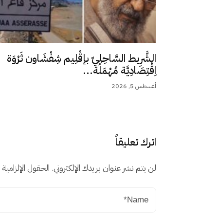
الشَّرِيط السَّاحِلِيّ بإقْلِيم شِفْشَاون ثَرْوَة
اِقْتِصَادِيَّة مُهْمَلَة...
أغسطس 5, 2026
اترك تعليقاً
لن يتم نشر عنوان بريدك الإلكتروني.
الحقول الإلزامية م