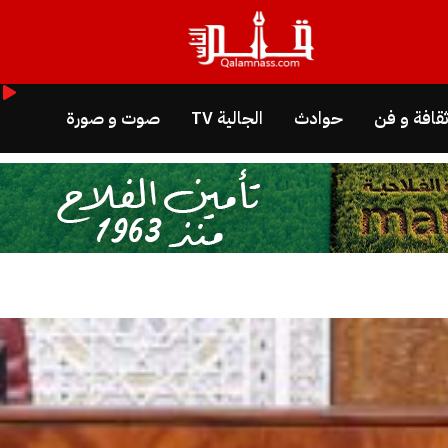
قافة و فن
حوادث
الجالية TV
صوت و صورة