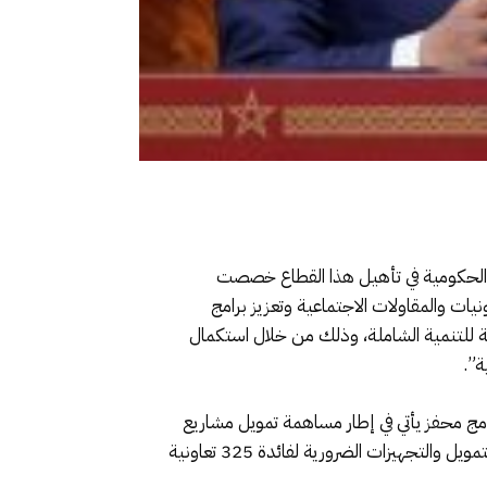
 الحكومية في تأهيل هذا القطاع خصصت
م التعاونيات والمقاولات الاجتماعية وتعزيز برامج
جية للتنمية الشاملة، وذلك من خلال استكمال
ة”.
نامج محفز يأتي في إطار مساهمة تمويل مشاريع
تنموية لفائدة منظمات الاقتصاد والتضامن الاجتماعي على الصعيد الوطني، والتي تشمل بالأساس إعادة التأهيل والبناء والتمويل والتجهيزات الضرورية لفائدة 325 تعاونية