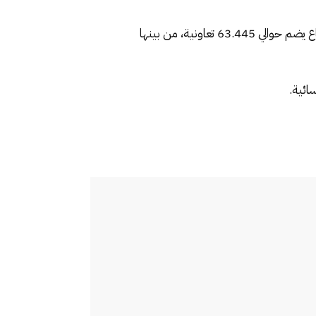
رئيس الحكومة تحدث عن بلوغ الدينامية المسجلة في الاقتصاد الاجتماعي والتضامني مستوى متقدما، معتبرا أن هذا القطاع يضم حوالي 63.445 تعاونية، من بينها