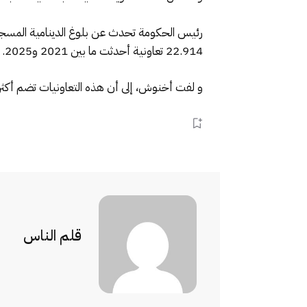
22.914 تعاونية أحدثت ما بين 2021 و2025.
و لفت أخنوش، إلى أن هذه التعاونيات تضم أكثر من 778 ألف منخرط، تشكل النساء 34 %، إلى جانب 7.891 تعاون
قلم الناس