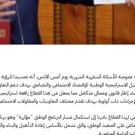
مية للأسئلة الشفهية الشهرية يوم أمس الاثنين، أنه تجسيدا للرؤية
دره 368 مليون درهم لتفعيل الاستراتيجية الوطنية للإقتصاد الاجتماعي والتضامني بهدف دع
رساء إطار قانوني ومجالي متكامل مما يجعل من هذا القطاع رافعة استراتي
جراءات ذات أولوية بهدف تقدم مختلف التعاونيات والمقاولات الاجتماعي
 لهذا القطاع بادرنا إلى استكمال مسار البرنامج الوطني “مؤازرة” وهو بر
 الترابية المتضررة.